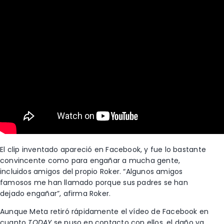
El clip inventado apareció en Facebook, y fue lo bastante
convincente como para engañar a mucha gente,
incluidos amigos del propio Roker. “Algunos amigos
famosos me han llamado porque sus padres se han
dejado engañar”, afirma Roker.
Aunque Meta retiró rápidamente el vídeo de Facebook en
cuanto
TODAY
se puso en contacto con ellos, el daño ya