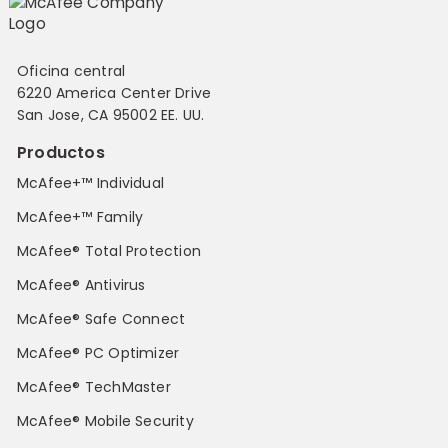
Oficina central
6220 America Center Drive
San Jose, CA 95002 EE. UU.
Productos
McAfee+™ Individual
McAfee+™ Family
McAfee® Total Protection
McAfee® Antivirus
McAfee® Safe Connect
McAfee® PC Optimizer
McAfee® TechMaster
McAfee® Mobile Security