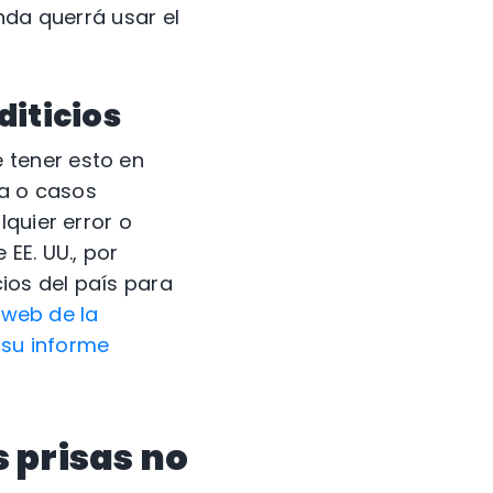
nda querrá usar el
diticios
 tener esto en
ia o casos
quier error o
EE. UU., por
ios del país para
 web de la
 su informe
 prisas no