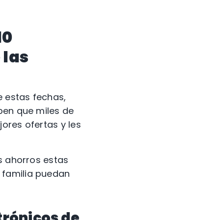
10
 las
 estas fechas,
ben que miles de
ores ofertas y les
us ahorros estas
 familia puedan
trónicos de