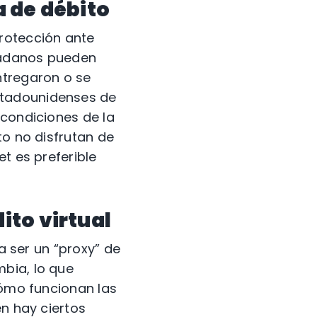
a de débito
rotección ante
udadanos pueden
ntregaron o se
stadounidenses de
 condiciones de la
to no disfrutan de
t es preferible
ito virtual
 a ser un “proxy” de
bia, lo que
cómo funcionan las
én hay ciertos