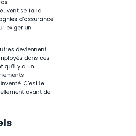
vos
euvent
se faire
agnies d’assurance
ur exiger un
autres deviennent
 employés dans ces
 qu’il y a un
ignements
nventé. C’est le
éellement avant de
els