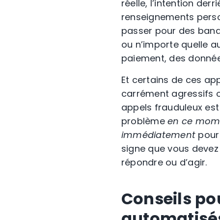
réelle, l’intention de
renseignements perso
passer pour des ban
ou n’importe quelle a
paiement, des données
Et certains de ces ap
carrément agressifs o
appels frauduleux est 
problème
en ce mo
immédiatement
pour 
signe que vous devez 
répondre ou d’agir.
Conseils pou
automatis