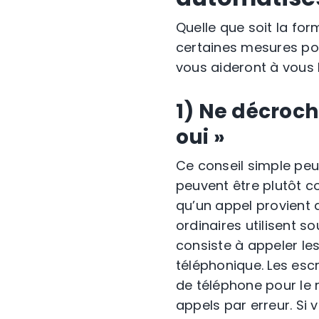
Quelle que soit la fo
certaines mesures pou
vous aideront à vous 
1) Ne décroc
oui »
Ce conseil simple peut
peuvent être plutôt co
qu’un appel provient 
ordinaires utilisent s
consiste à appeler le
téléphonique. Les escr
de téléphone pour le r
appels par erreur. S
i
v