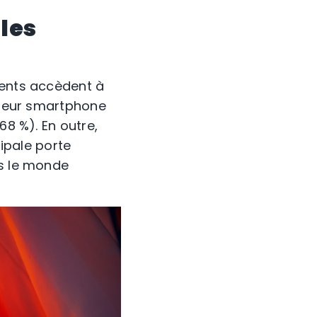
 les
cents accèdent à
t leur smartphone
68 %). En outre,
cipale porte
ns le monde