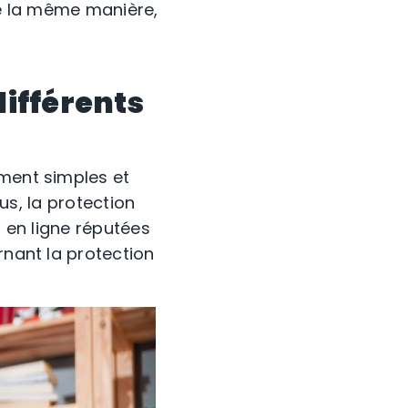
de la même manière,
différents
ement simples et
rus, la protection
s en ligne réputées
rnant la protection