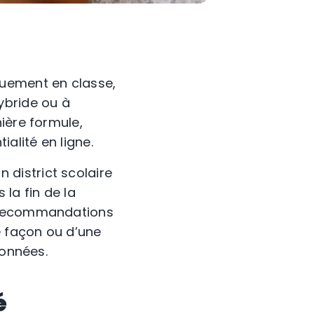
quement en classe,
ybride ou à
ière formule,
alité en ligne.
 district scolaire
la fin de la
s recommandations
e façon ou d’une
données.
é