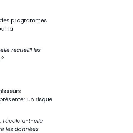
er des programmes
ur la
le recueilli les
s?
nisseurs
présenter un risque
’école a-t-elle
ue les données