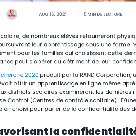
AUG 16, 2021
5
MIN DE LECTURE
scolaire, de nombreux élèves retourneront physi
oursuivront leur apprentissage sous une forme h
ment pour les familles qui choisissent cette dern
ance peut s’opérer au détriment de leur confidenti
echerche 2020
produit par la RAND Corporation, un
voit offrir un apprentissage en ligne même après 
x districts scolaires examineront les dernière
se Control (Centres de contrôle sanitaire). D’un
ien choisi pour parler de la confidentialité des 
avorisant la confidentialit