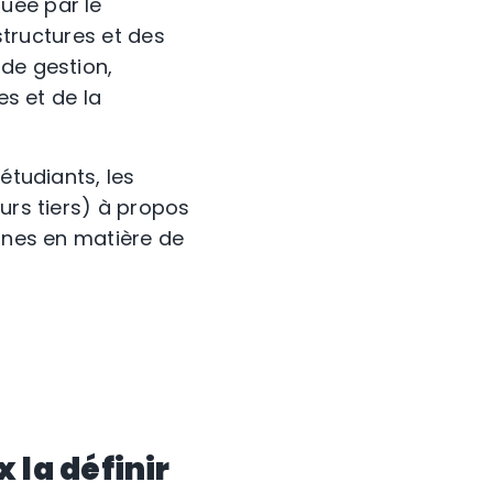
uée par le
 structures et des
 de gestion,
es et de la
étudiants, les
urs tiers) à propos
cunes en matière de
 la définir