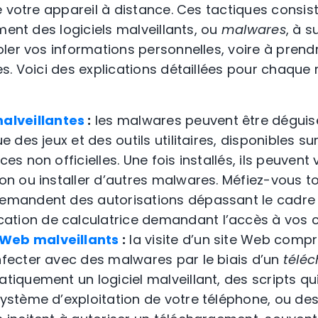
e votre appareil à distance. Ces tactiques consis
ment des logiciels malveillants, ou
malwares
, à s
ler vos informations personnelles, voire à prendr
s. Voici des explications détaillées pour chaqu
alveillantes
:
les malwares peuvent être déguis
ue des jeux et des outils utilitaires, disponibles s
ces non officielles. Une fois installés, ils peuven
ion ou installer d’autres malwares. Méfiez-vous t
demandent des autorisations dépassant le cadre d
tion de calculatrice demandant l’accès à vos c
s Web malveillants
:
la visite d’un site Web comp
infecter avec des malwares par le biais d’un
téléc
atiquement un logiciel malveillant, des scripts qui
 système d’exploitation de votre téléphone, ou d