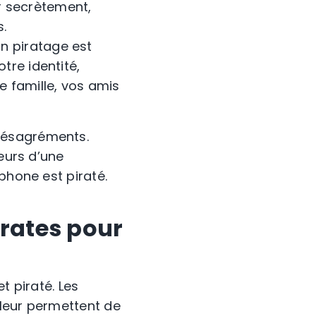
r secrètement,
s.
un piratage est
tre identité,
e famille, vos amis
désagréments.
reurs d’une
phone est piraté.
rates pour
et piraté. Les
 leur permettent de