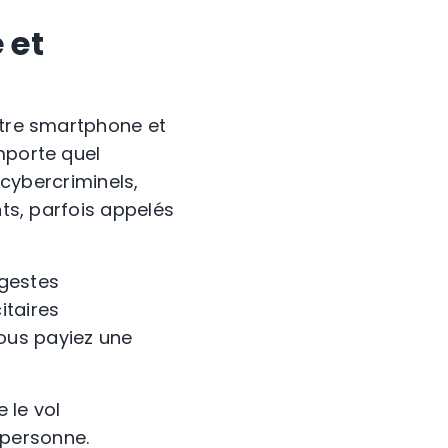
 et
otre smartphone et
mporte quel
 cybercriminels,
nts, parfois appelés
 gestes
itaires
 vous payiez une
 le vol
e personne.