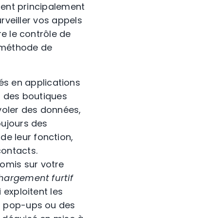
tent principalement
urveiller vos appels
e le contrôle de
e méthode de
és en applications
ur des boutiques
t voler des données,
oujours des
e leur fonction,
ontacts.
romis sur votre
hargement furtif
 exploitent les
es pop-ups ou des