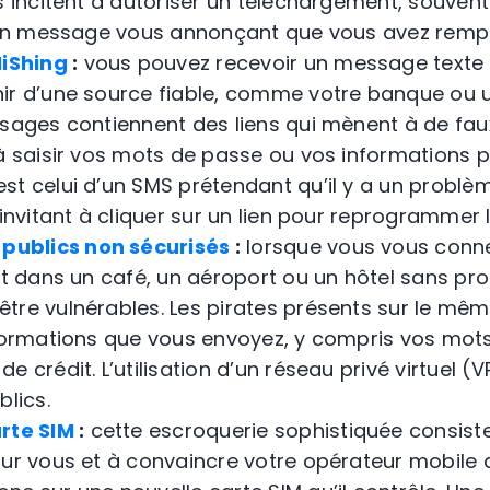
us incitent à autoriser un téléchargement, souven
u en message vous annonçant que vous avez rempo
iShing
:
vous pouvez recevoir un message texte 
ir d’une source fiable, comme votre banque ou u
ssages contiennent des liens qui mènent à de fa
 à saisir vos mots de passe ou vos informations p
t celui d’un SMS prétendant qu’il y a un problèm
 invitant à cliquer sur un lien pour reprogrammer l
publics non sécurisés
:
lorsque vous vous conn
it dans un café, un aéroport ou un hôtel sans pro
tre vulnérables. Les pirates présents sur le mê
nformations que vous envoyez, y compris vos mot
e crédit. L’utilisation d’un réseau privé virtuel 
blics.
rte SIM
:
cette escroquerie sophistiquée consiste
our vous et à convaincre votre opérateur mobile 