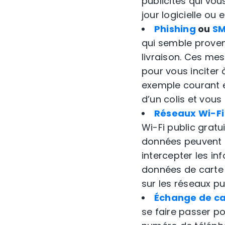
publicités qui vo
jour logicielle o
Phishing
ou
SM
qui semble proven
livraison. Ces me
pour vous inciter
exemple courant es
d’un colis et vous
Réseaux Wi-Fi 
Wi-Fi public gratu
données peuvent ê
intercepter les i
données de carte d
sur les réseaux pu
Échange de ca
se faire passer p