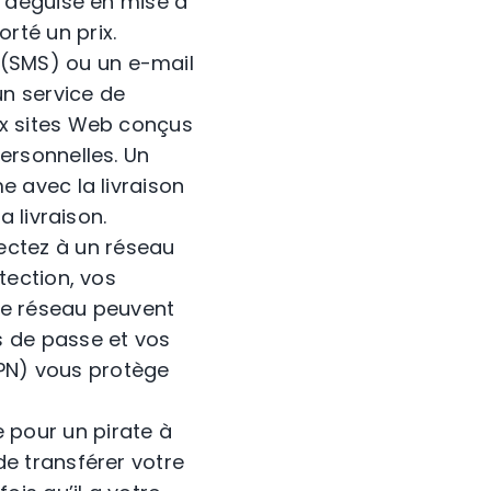
t déguisé en mise à
rté un prix.
(SMS) ou un e-mail
n service de
ux sites Web conçus
ersonnelles. Un
e avec la livraison
a livraison.
ectez à un réseau
tection, vos
me réseau peuvent
s de passe et vos
(VPN) vous protège
 pour un pirate à
de transférer votre