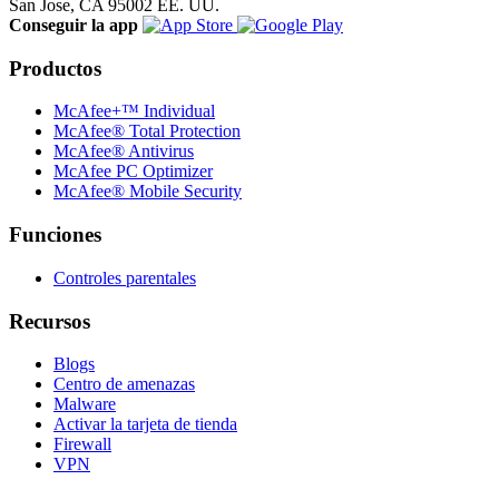
San Jose, CA 95002 EE. UU.
Conseguir la app
Productos
McAfee+™ Individual
McAfee® Total Protection
McAfee® Antivirus
McAfee PC Optimizer
McAfee® Mobile Security
Funciones
Controles parentales
Recursos
Blogs
Centro de amenazas
Malware
Activar la tarjeta de tienda
Firewall
VPN