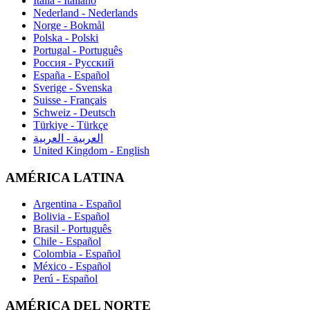
Italia - Italiano
Nederland - Nederlands
Norge - Bokmål
Polska - Polski
Portugal - Português
Россия - Русский
España - Español
Sverige - Svenska
Suisse - Français
Schweiz - Deutsch
Türkiye - Türkçe
العربية - العربية
United Kingdom - English
AMÉRICA LATINA
Argentina - Español
Bolivia - Español
Brasil - Português
Chile - Español
Colombia - Español
México - Español
Perú - Español
AMÉRICA DEL NORTE