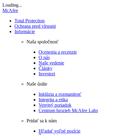
Loading...
McAfee
Total Protection
Ochrana pred vírusmi
Informácie
Naša spoločnosť
Ocenenia a recenzie
O nás
Naše vedenie
Články
Investori
Naše úsilie
Inklúzia a rozmanitosť
Integrita a etika
Verejný poriadok
Centrum hrozieb McAfee Labs
Pridať sa k nám
Hľadať voľné pozície