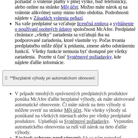
požiadať o vrátenie platby v plnej výške, buď telefonicky,
alebo online na stránke
Môj účet
. Možno máte nárok aj na
vrátenie alikvótnej sumy mimo tohto obdobia. Podrobnosti
nájdete v
Zásadách vrátenia peňazí
.
Na vaše predplatné sa vzťahuje
licenčná zmluva
a
vyhlásenie
o používaní osobných údajov
spoločnosti McAfee. Predplatné
chrániace „všetky“ zariadenia sa vzťahujú iba na
podporované zariadenia, ktoré vlastníte vy. Počas trvania
predplatného môže dôjsť k pridaniu, zmene alebo odstráneniu
funkcií. Všetky funkcie nemusia byť dostupné pre všetky
zariadenia. Pozrite si časť
Systémové požiadavky
, kde
nájdete ďalšie informácie.

**Bezplatné výhody pri automatickom obnovení:
V prípade mnohých oprávnených predplatných produktov
ponúka McAfee ďalšie bezplatné výhody, ak máte aktivované
automatické obnovenie. Či máte nárok na tieto výhody si
môžete overiť na stránke
Môj účet
. Nie všetky výhody sú
ponúkané na všetkých miestach alebo pre všetky predplatné
produktov. Uplatňujú sa
Systémové požiadavky
. Vypnutím
automatického obnovenia sa ruší váš nárok na tieto ďalšie
výhody.
Záväzok ochrany pred vírusmi:
Ak sa nám nepodarí