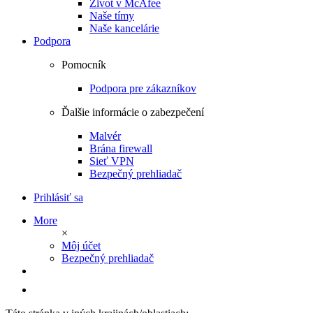
Život v McAfee
Naše tímy
Naše kancelárie
Podpora
Pomocník
Podpora pre zákazníkov
Ďalšie informácie o zabezpečení
Malvér
Brána firewall
Sieť VPN
Bezpečný prehliadač
Prihlásiť sa
More
×
Môj účet
Bezpečný prehliadač