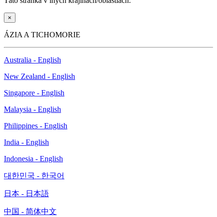
Táto stránka v iných krajinách/oblastiach:
×
ÁZIA A TICHOMORIE
Australia - English
New Zealand - English
Singapore - English
Malaysia - English
Philippines - English
India - English
Indonesia - English
대한민국 - 한국어
日本 - 日本語
中国 - 简体中文