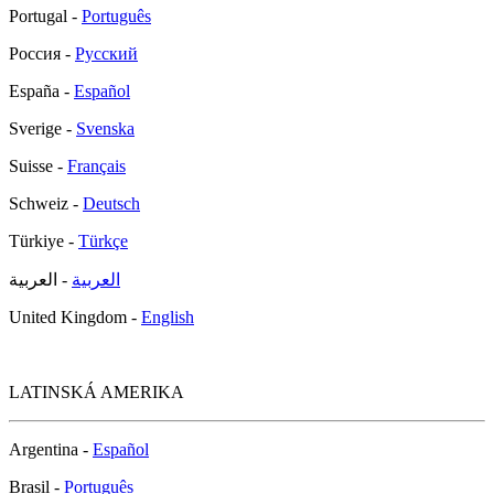
Portugal -
Português
Россия -
Русский
España -
Español
Sverige -
Svenska
Suisse -
Français
Schweiz -
Deutsch
Türkiye -
Türkçe
العربية
- العربية
United Kingdom -
English
LATINSKÁ AMERIKA
Argentina -
Español
Brasil -
Português