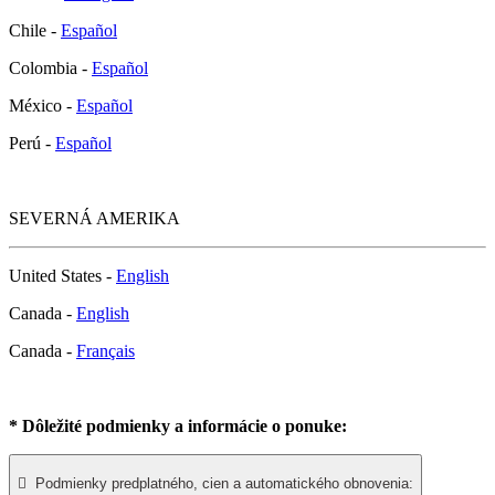
Chile -
Español
Colombia -
Español
México -
Español
Perú -
Español
SEVERNÁ AMERIKA
United States -
English
Canada -
English
Canada -
Français
* Dôležité podmienky a informácie o ponuke:

Podmienky predplatného, cien a automatického obnovenia: