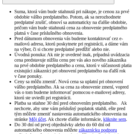
Suma, ktorá vám bude stiahnutá pri nákupe, je cenou za prvé
obdobie vášho predplatného. Potom, ak sa nerozhodnete
predplatné zrušiť, obnoví sa automaticky na ďalšie obdobie,
pričom vám bude stiahnutá cena za obnovenie predplatného
platná v čase príslušného obnovenia.​
Pred dátumom obnovenia vás budeme kontaktovať cez e-
mailovú adresu, ktorú poskytnete pri registrácii, a dáme vám
na výber, či si chcete predplatné predĺžiť alebo nie.
Úvodná ponuka: Ak nie je uvedené inak, prípadná uvádzacia
cena predstavuje nižšiu cenu pre vás ako nového zákazníka
na prvé obdobie predplatného a cenu, ktorú v súčasnosti platia
existujúci zákazníci pri obnovení predplatného na ďalší rok
v čase ponuky.
Ceny sa môžu zmeniť. Nová cena sa uplatní pri obnovení
vášho predplatného. Ak sa cena za obnovenie zmení, vopred
vás o tom budeme informovať pomocou e-mailovej adresy,
ktorú ste uviedli pri registrácii.
Platba sa stiahne 30 dní pred obnovením predplatného. Ak
nechcete, aby sme vám príslušný poplatok stiahli, ešte pred
tým môžete zmeniť nastavenia automatického obnovenia na
stránke
Môj účet
. Ak chcete ďalšie informácie,
kliknite sem
.
Do 30 dní od prvej objednávky alebo do 60 dní od
automatického obnovenia môžete
zákaznícku podporu