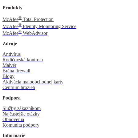
Produkty
®
McAfee
Total Protection
®
McAfee
Identity Monitoring Service
®
McAfee
WebAdvisor
Zdroje
Antivírus
Rodičovská kontrola
Malvér
Brána firewall
Blogy
Aktivácia maloobchodnej karty
Centrum hrozieb
Podpora
Služby zákazníkom
Najčastejšie otázky
Obnovenia
Komunita podpory
Informácie