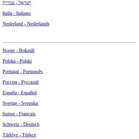
ישראל - עברית
Italia - Italiano
Nederland - Nederlands
Norge - Bokmål
Polska - Polski
Portugal - Português
Россия - Русский
España - Español
Sverige - Svenska
Suisse - Français
Schweiz - Deutsch
Türkiye - Türkçe