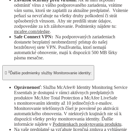
odstrániť vírus z vášho podporovaného zariadenia, vrátime
vám sumu, ktorú ste zaplatili za aktuálne predplatné. Vrátenie
peňazí sa nevzťahuje na všetky druhy poškodení či strát
spôsobených vírusom. Aby ste predišli strate údajov,
zodpovedáte za ich zálohovanie. Podmienky nájdete tu:
mcafee.com/pledge
.
Safe Connect VPN:
Na podporovaných zariadeniach
dostanete bezplatný neobmedzený prístup do našej
bezdrôtovej siete VPN. Používatelia, ktorí nemajú
automatické obnovenie, majú k dispozícii 500 MB šírky
pásma mesačne.
‡

Ďalšie podmienky služby Monitorovanie identity:
Oprávnenosť
: Služba McAfee® Identity Monitoring Service
Essentials je dostupná v rámci aktívnych predplatných
produktov McAfee Total Protection a McAfee LiveSafe
s monitorovaním identity až 10 jedinečných e-mailov.
Monitorovanie telefónnych čísel je povolené po aktivácii
automatického obnovenia. V niektorých krajinách nie sú k
dispozícii všetky prvky monitorovania identity. Ďalšie
informácie nájdete v
Podmienkach poskytovania produktu
.
Na vaše predplatné sa vzťahuje licenčná zmluva a vyhlásenie