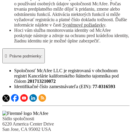
o používaní osobných údajov spoločnosti McAfee. Počas
trvania predplatného môže dôjsť k pridaniu, zmene alebo
odstráneniu funkcií. Aktivácia niektorých funkcií si môže
vyžadovať registráciu a platné číslo dokladu totžnosti. Ďalšie
informácie nájdete v časti
Systémové požiadavky
.
Hoci vám služba monitorovania identity od McAfee
poskytuje nástroje a zdroje na ochranu pred krádežou identity,
žiadnu identitu nie je možné úplne zabezpečiť.

Právne podmienky:​
Spoločnosť McAfee LLC je registrovaná v obchodnom
registri Kancelárie kalifornského štátneho tajomníka pod
číslom
201713210072
Identifikačné číslo zamestnávateľa (EIN):
77-0316593
Sídlo spoločnosti
6220 America Center Drive
San Jose, CA 95002 USA