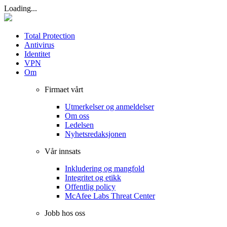
Loading...
Total Protection
Antivirus
Identitet
VPN
Om
Firmaet vårt
Utmerkelser og anmeldelser
Om oss
Ledelsen
Nyhetsredaksjonen
Vår innsats
Inkludering og mangfold
Integritet og etikk
Offentlig policy
McAfee Labs Threat Center
Jobb hos oss