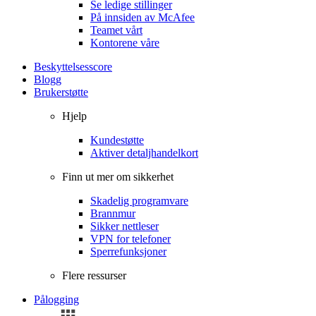
Se ledige stillinger
På innsiden av McAfee
Teamet vårt
Kontorene våre
Beskyttelsesscore
Blogg
Brukerstøtte
Hjelp
Kundestøtte
Aktiver detaljhandelkort
Finn ut mer om sikkerhet
Skadelig programvare
Brannmur
Sikker nettleser
VPN for telefoner
Sperrefunksjoner
Flere ressurser
Pålogging