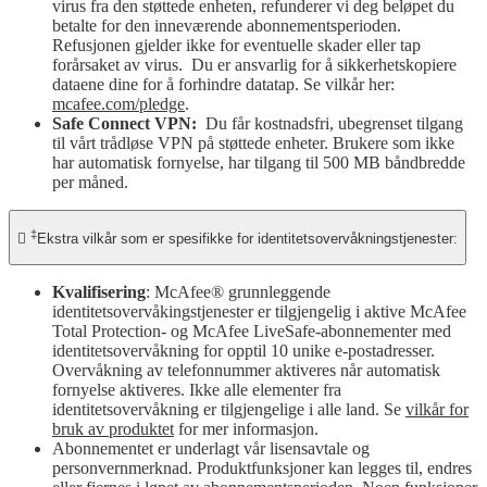
virus fra den støttede enheten, refunderer vi deg beløpet du
betalte for den inneværende abonnementsperioden.
Refusjonen gjelder ikke for eventuelle skader eller tap
forårsaket av virus. Du er ansvarlig for å sikkerhetskopiere
dataene dine for å forhindre datatap. Se vilkår her:
mcafee.com/pledge
.
Safe Connect VPN:
Du får kostnadsfri, ubegrenset tilgang
til vårt trådløse VPN på støttede enheter. Brukere som ikke
har automatisk fornyelse, har tilgang til 500 MB båndbredde
per måned.
‡

Ekstra vilkår som er spesifikke for identitetsovervåkningstjenester:
Kvalifisering
: McAfee® grunnleggende
identitetsovervåkingstjenester er tilgjengelig i aktive McAfee
Total Protection- og McAfee LiveSafe-abonnementer med
identitetsovervåkning for opptil 10 unike e-postadresser.
Overvåkning av telefonnummer aktiveres når automatisk
fornyelse aktiveres. Ikke alle elementer fra
identitetsovervåkning er tilgjengelige i alle land. Se
vilkår for
bruk av produktet
for mer informasjon.
Abonnementet er underlagt vår lisensavtale og
personvernmerknad. Produktfunksjoner kan legges til, endres