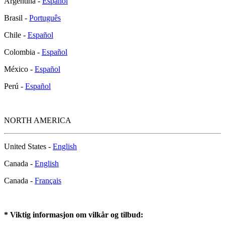
Argentina -
Español
Brasil -
Português
Chile -
Español
Colombia -
Español
México -
Español
Perú -
Español
NORTH AMERICA
United States -
English
Canada -
English
Canada -
Français
* Viktig informasjon om vilkår og tilbud: