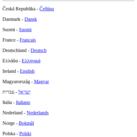
Česká Republika -
Čeština
Danmark -
Dansk
Suomi -
Suomi
France -
Français
Deutschland -
Deutsch
Ελλάδα -
Ελληνικά
Ireland -
English
Magyarország -
Magyar
ישראל
- עברית
Italia -
Italiano
Nederland -
Nederlands
Norge -
Bokmål
Polska -
Polski