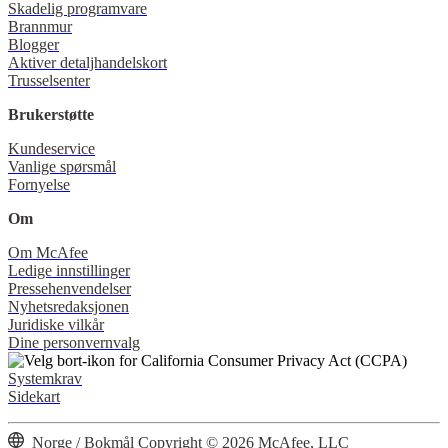
Skadelig programvare
Brannmur
Blogger
Aktiver detaljhandelskort
Trusselsenter
Brukerstøtte
Kundeservice
Vanlige spørsmål
Fornyelse
Om
Om McAfee
Ledige innstillinger
Pressehenvendelser
Nyhetsredaksjonen
Juridiske vilkår
Dine personvernvalg
Systemkrav
Sidekart
Norge / Bokmål
Copyright © 2026 McAfee, LLC