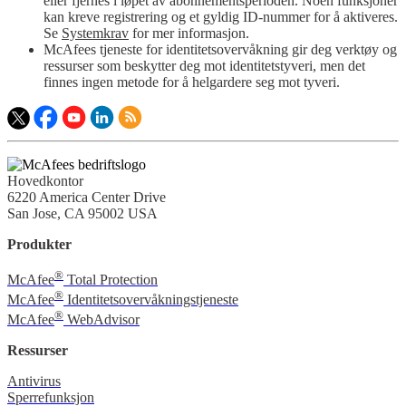
eller fjernes i løpet av abonnementsperioden. Noen funksjoner
kan kreve registrering og et gyldig ID-nummer for å aktiveres.
Se
Systemkrav
for mer informasjon.
McAfees tjeneste for identitetsovervåkning gir deg verktøy og
ressurser som beskytter deg mot identitetstyveri, men det
finnes ingen metode for å helgardere seg mot tyveri.
Hovedkontor
6220 America Center Drive
San Jose, CA 95002 USA
Produkter
®
McAfee
Total Protection
®
McAfee
Identitetsovervåkningstjeneste
®
McAfee
WebAdvisor
Ressurser
Antivirus
Sperrefunksjon