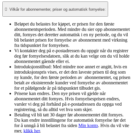

Vilkår for abonnementer, priser og automatisk fornyelse:
Beløpet du belastes for kjøpet, er prisen for den første
abonnementsperioden. Med mindre du sier opp abonnementet
ditt, fornyes det deretter automatisk i en ny periode, og du vil
bli belastet prisen for fornyelse av abonnement med virkning
fra tidspunktet for fornyelsen.​
Vi kontakter deg på e-postadressen du oppgir når du registrer
deg før fornyelsesdatoen, slik at du kan velge om du vil holde
abonnementet gående eller ei.
Introduksjonstilbud: Med mindre noe annet er angitt, hvis en
introduksjonspris vises, er det den laveste prisen til deg som
ny kunde, for den første perioden av abonnementet, og prisen
betalt av eksisterende kunder ved fornyelse av abonnementet
for et påfølgende år på tidspunktet tilbudet gis.
Prisene kan endres. Den nye prisen vil gjelde når
abonnementet ditt fornyes. Hvis fornyelsesprisen endres,
varsler vi deg på forhånd på e-postadressen du oppga ved
registrering, så du alltid vet hva som skjer.
Betaling vil bli tatt 30 dager før abonnementet ditt fornyes.
Du kan endre innstillingene for automatisk fornyelse før det
for å unngå å bli belastet fra siden
Min konto
. Hvis du vil vite
mer,
klikk her
.