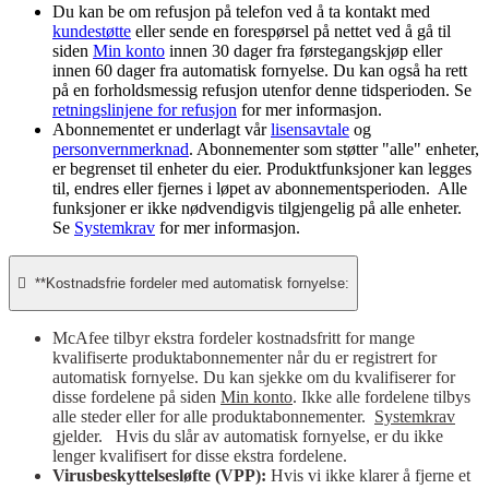
Du kan be om refusjon på telefon ved å ta kontakt med
kundestøtte
eller sende en forespørsel på nettet ved å gå til
siden
Min konto
innen 30 dager fra førstegangskjøp eller
innen 60 dager fra automatisk fornyelse. Du kan også ha rett
på en forholdsmessig refusjon utenfor denne tidsperioden. Se
retningslinjene for refusjon
for mer informasjon.
Abonnementet er underlagt vår
lisensavtale
og
personvernmerknad
. Abonnementer som støtter "alle" enheter,
er begrenset til enheter du eier. Produktfunksjoner kan legges
til, endres eller fjernes i løpet av abonnementsperioden. Alle
funksjoner er ikke nødvendigvis tilgjengelig på alle enheter.
Se
Systemkrav
for mer informasjon.

**Kostnadsfrie fordeler med automatisk fornyelse:
McAfee tilbyr ekstra fordeler kostnadsfritt for mange
kvalifiserte produktabonnementer når du er registrert for
automatisk fornyelse. Du kan sjekke om du kvalifiserer for
disse fordelene på siden
Min konto
. Ikke alle fordelene tilbys
alle steder eller for alle produktabonnementer.
Systemkrav
gjelder. Hvis du slår av automatisk fornyelse, er du ikke
lenger kvalifisert for disse ekstra fordelene.
Virusbeskyttelsesløfte (VPP):
Hvis vi ikke klarer å fjerne et