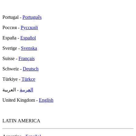
Portugal -
Português
Россия -
Русский
España -
Español
Sverige -
Svenska
Suisse -
Français
Schweiz -
Deutsch
Türkiye -
Türkçe
العربية
- العربية
United Kingdom -
English
LATIN AMERICA