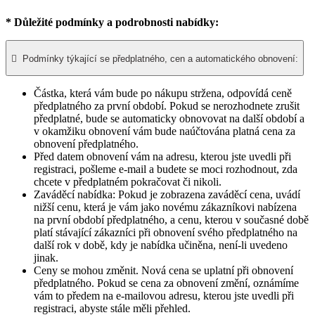
* Důležité podmínky a podrobnosti nabídky:

Podmínky týkající se předplatného, cen a automatického obnovení:
Částka, která vám bude po nákupu stržena, odpovídá ceně
předplatného za první období. Pokud se nerozhodnete zrušit
předplatné, bude se automaticky obnovovat na další období a
v okamžiku obnovení vám bude naúčtována platná cena za
obnovení předplatného.​
Před datem obnovení vám na adresu, kterou jste uvedli při
registraci, pošleme e-mail a budete se moci rozhodnout, zda
chcete v předplatném pokračovat či nikoli.
Zaváděcí nabídka: Pokud je zobrazena zaváděcí cena, uvádí
nižší cenu, která je vám jako novému zákazníkovi nabízena
na první období předplatného, a cenu, kterou v současné době
platí stávající zákazníci při obnovení svého předplatného na
další rok v době, kdy je nabídka učiněna, není-li uvedeno
jinak.
Ceny se mohou změnit. Nová cena se uplatní při obnovení
předplatného. Pokud se cena za obnovení změní, oznámíme
vám to předem na e-mailovou adresu, kterou jste uvedli při
registraci, abyste stále měli přehled.