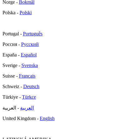
Norge -
Bokmål
Polska -
Polski
Portugal -
Português
Россия -
Русский
España -
Español
Sverige -
Svenska
Suisse -
Français
Schweiz -
Deutsch
Türkiye -
Türkçe
العربية
- العربية
United Kingdom -
English