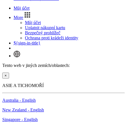
Můj účet
More
Můj účet
Uplatnit nákupní kartu
Bezpečný prohlížeč
Ochrana proti krádeži identity
${sign-in-title}
Tento web v jiných zemích/oblastech:
×
ASIE A TICHOMOŘÍ
Australia - English
New Zealand - English
Singapore - English