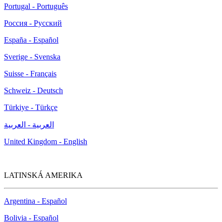
Portugal - Português
Россия - Русский
España - Español
Sverige - Svenska
Suisse - Français
Schweiz - Deutsch
Türkiye - Türkçe
العربية - العربية
United Kingdom - English
LATINSKÁ AMERIKA
Argentina - Español
Bolivia - Español