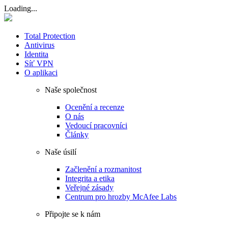
Loading...
Total Protection
Antivirus
Identita
Síť VPN
O aplikaci
Naše společnost
Ocenění a recenze
O nás
Vedoucí pracovníci
Články
Naše úsilí
Začlenění a rozmanitost
Integrita a etika
Veřejné zásady
Centrum pro hrozby McAfee Labs
Připojte se k nám