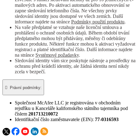
mailových adres. Po aktivaci automatického obnovování se
zapne sledování telefonního čísla. Ne všechny prvky
sledování identity jsou dostupné ve všech zemích. Další
informace najdete na stránce
Podmínky použití produktu
.
Na vaše předplatné se vztahuje naše licenční smlouva a
prohlášení o ochraně osobních údajů. Během období trvání
předplatného mohou být přidávány, měněny či odebírány
funkce produktu. Některé funkce mohou k aktivaci vyžadovat
registraci a platné identifikační číslo. Další informace najdete
na stránce
Systémové požadavky
.
Sledování identity vám sice poskytuje nástroje a prostředky na
ochranu před krádeží identity, ale žádná identita není nikdy
zcela v bezpečí.

Právní podmínky:​
Společnost McAfee LLC je registrována v obchodním
rejstříku u Kanceláře kalifornského státního tajemníka pod
číslem
201713210072
Identifikační číslo zaměstnavatele (EIN):
77-0316593