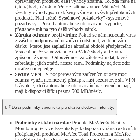
oprávněných produktů další výhody zdarma. To, zda máte na
tyto výhody nárok, můžete zjistit na stránce
Můj účet
. Ne
všechny výhody jsou nabízeny všude a u všech předplatných
produktů. Platí určité
Systémové požadavky">systémové
požadavky
. Pokud automatické obnovování vypnete,
přestanete mít na tyto další výhody nárok.
Záruka ochrany proti virům:
Pokud se nám nepodaří virus
z vašeho podporovaného zařízení odstranit, vrátíme vám
částku, kterou jste zaplatili za aktuální období předplatného.
Vrácení peněz se nevztahuje na žádné škody ani ztráty
způsobené virem. Odpovědnost za zálohování dat, které
zabraňuje jejich ztrátě, nesete sami. Podmínky najdete zde:
mcafee.com/pledge
.
Secure VPN:
V podporovaných zařízeních budete moci
zdarma využít neomezený přístup k naší bezdrátové síti VPN.
Uživatelé, kteří automatické obnovování nastavené nemají,
mají k dispozici šířku pásma 500 MB/měsíc.
‡

Další podmínky specifické pro službu sledování identity:
Podmínky získání nároku
: Produkt McAfee® Identity
Monitoring Service Essentials je k dispozici v rámci aktivních
předplatných produktů McAfee Total Protection a McAfee
LiveSafe s funkcí sledování identity až pro 10 jedinečných e-