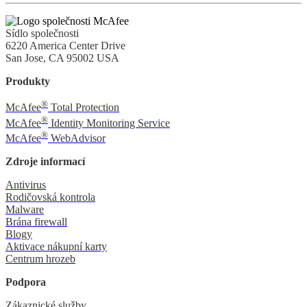
Sídlo společnosti
6220 America Center Drive
San Jose, CA 95002 USA
Produkty
®
McAfee
Total Protection
®
McAfee
Identity Monitoring Service
®
McAfee
WebAdvisor
Zdroje informací
Antivirus
Rodičovská kontrola
Malware
Brána firewall
Blogy
Aktivace nákupní karty
Centrum hrozeb
Podpora
Zákaznické služby