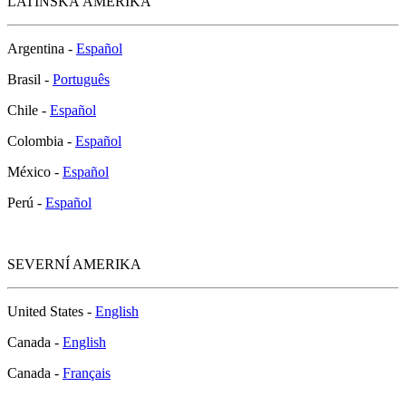
LATINSKÁ AMERIKA
Argentina -
Español
Brasil -
Português
Chile -
Español
Colombia -
Español
México -
Español
Perú -
Español
SEVERNÍ AMERIKA
United States -
English
Canada -
English
Canada -
Français