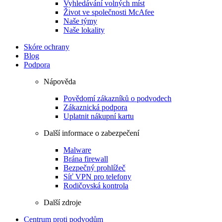
Vyhledávání volných míst
Život ve společnosti McAfee
Naše týmy
Naše lokality
Skóre ochrany
Blog
Podpora
Nápověda
Povědomí zákazníků o podvodech
Zákaznická podpora
Uplatnit nákupní kartu
Další informace o zabezpečení
Malware
Brána firewall
Bezpečný prohlížeč
Síť VPN pro telefony
Rodičovská kontrola
Další zdroje
Centrum proti podvodům