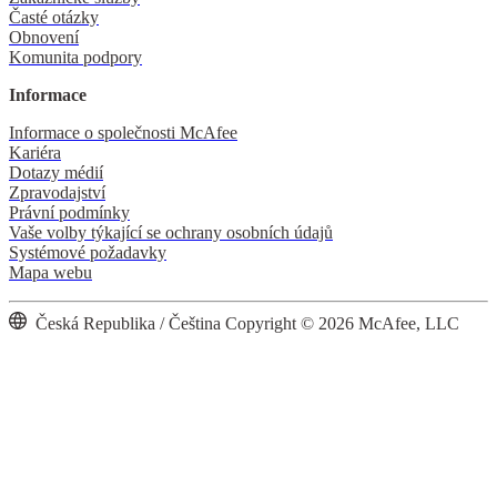
Časté otázky
Obnovení
Komunita podpory
Informace
Informace o společnosti McAfee
Kariéra
Dotazy médií
Zpravodajství
Právní podmínky
Vaše volby týkající se ochrany osobních údajů
Systémové požadavky
Mapa webu
Česká Republika / Čeština
Copyright © 2026 McAfee, LLC