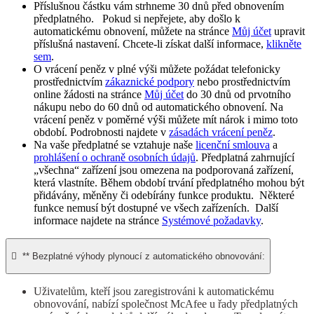
Příslušnou částku vám strhneme 30 dnů před obnovením
předplatného. Pokud si nepřejete, aby došlo k
automatickému obnovení, můžete na stránce
Můj účet
upravit
příslušná nastavení. Chcete-li získat další informace,
klikněte
sem
.
O vrácení peněz v plné výši můžete požádat telefonicky
prostřednictvím
zákaznické podpory
nebo prostřednictvím
online žádosti na stránce
Můj účet
do 30 dnů od prvotního
nákupu nebo do 60 dnů od automatického obnovení. Na
vrácení peněz v poměrné výši můžete mít nárok i mimo toto
období. Podrobnosti najdete v
zásadách vrácení peněz
.
Na vaše předplatné se vztahuje naše
licenční smlouva
a
prohlášení o ochraně osobních údajů
. Předplatná zahrnující
„všechna“ zařízení jsou omezena na podporovaná zařízení,
která vlastníte. Během období trvání předplatného mohou být
přidávány, měněny či odebírány funkce produktu. Některé
funkce nemusí být dostupné ve všech zařízeních. Další
informace najdete na stránce
Systémové požadavky
.

** Bezplatné výhody plynoucí z automatického obnovování:
Uživatelům, kteří jsou zaregistrováni k automatickému
obnovování, nabízí společnost McAfee u řady předplatných