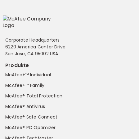
Corporate Headquarters
6220 America Center Drive
San Jose, CA 95002 USA
Produkte
McAfee+™ Individual
McAfee+™ Family
McAfee® Total Protection
McAfee® Antivirus
McAfee® Safe Connect
McAfee® PC Optimizer
McAfee® TechMaster