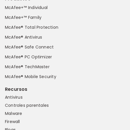
McAfee+™ Individual
McAfee+™ Family
McAfee® Total Protection
McAfee® Antivirus
McAfee® Safe Connect
McAfee® PC Optimizer
McAfee® TechMaster
McAfee® Mobile Security
Recursos
Antivirus
Controles parentales
Malware
Firewall
Blogs