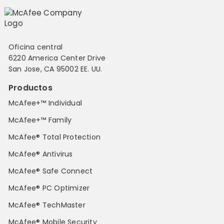
Oficina central
6220 America Center Drive
San Jose, CA 95002 EE. UU.
Productos
McAfee+™ Individual
McAfee+™ Family
McAfee® Total Protection
McAfee® Antivirus
McAfee® Safe Connect
McAfee® PC Optimizer
McAfee® TechMaster
McAfee® Mobile Security