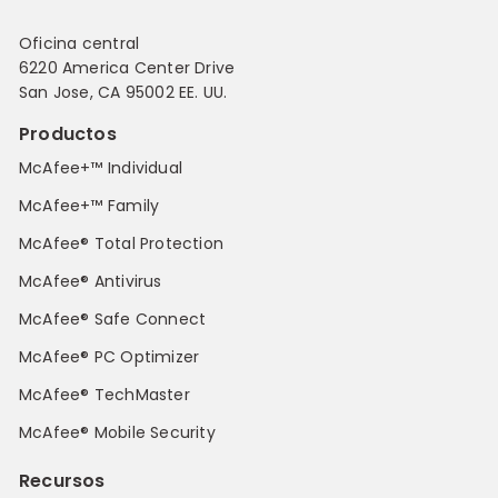
Oficina central
6220 America Center Drive
San Jose, CA 95002 EE. UU.
Productos
McAfee+™ Individual
McAfee+™ Family
McAfee® Total Protection
McAfee® Antivirus
McAfee® Safe Connect
McAfee® PC Optimizer
McAfee® TechMaster
McAfee® Mobile Security
Recursos