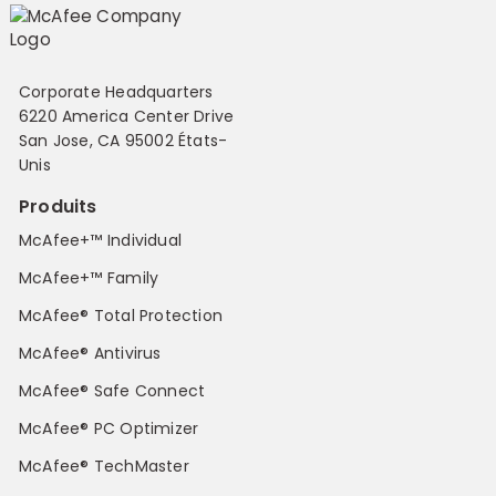
Corporate Headquarters
6220 America Center Drive
San Jose, CA 95002 États-
Unis
Produits
McAfee+™ Individual
McAfee+™ Family
McAfee® Total Protection
McAfee® Antivirus
McAfee® Safe Connect
McAfee® PC Optimizer
McAfee® TechMaster