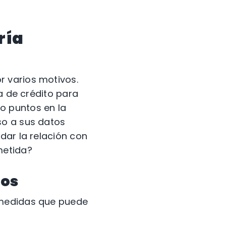
ría
 varios motivos.
a de crédito para
o puntos en la
so a sus datos
dar la relación con
metida?
tos
 medidas que puede