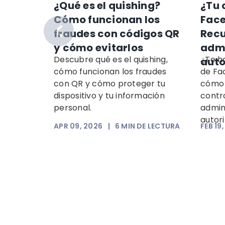
 doble
¿Qué es el quishing?
¿Tu 
tor:
Cómo funcionan los
Fac
ncia?
fraudes con códigos QR
Recu
y cómo evitarlos
admi
s
Descubre qué es el quishing,
¿Te h
auto
ón y
cómo funcionan los fraudes
de Fa
n y
con QR y cómo proteger tu
cómo 
la
dispositivo y tu información
contro
personal.
admin
autori
 LECTURA
APR 09, 2026
|
6
MIN DE LECTURA
FEB 19