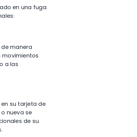
icado en una fuga
ales:
o de manera
us movimientos
o a las
 en su tarjeta de
e o nueva se
cionales de su
.