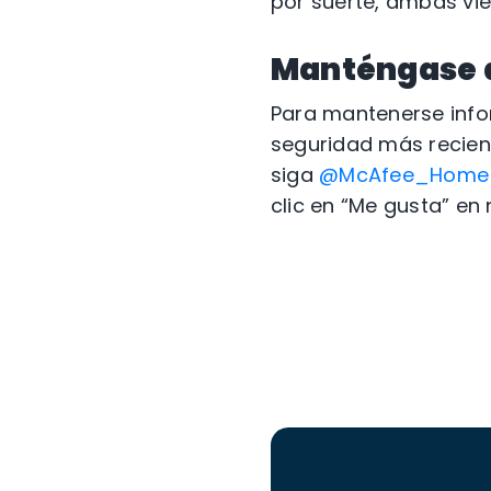
por suerte, ambas vie
Manténgase a
Para mantenerse info
seguridad más recient
siga
@McAfee_Hom
clic en “Me gusta” en 