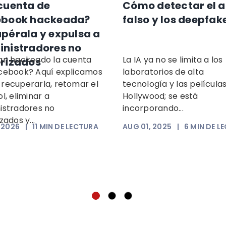
cuenta de
Cómo detectar el a
ebook hackeada?
falso y los deepfak
pérala y expulsa a
nistradores no
an hackeado la cuenta
La IA ya no se limita a los
rizados
cebook? Aquí explicamos
laboratorios de alta
recuperarla, retomar el
tecnología y las película
l, eliminar a
Hollywood; se está
istradores no
incorporando...
zados y...
, 2026
|
11
MIN DE LECTURA
AUG 01, 2025
|
6
MIN DE L