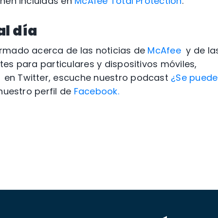
nen incluidas en
McAfee Total Protection
.
l día
rmado acerca de las noticias de
McAfee
y de la
es para particulares y dispositivos móviles,
e
en Twitter, escuche nuestro podcast
¿Se puede
nuestro perfil de
Facebook.