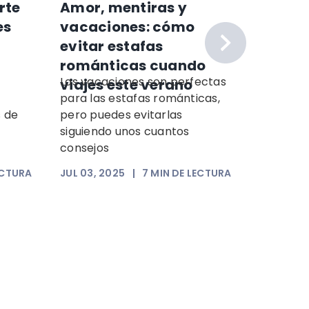
rte
Amor, mentiras y
Cómo 
es
vacaciones: cómo
estafa
evitar estafas
románticas cuando
Las vacaciones son perfectas
Las esta
viajes este verano
para las estafas románticas,
más ráp
s de
pero puedes evitarlas
los cibe
siguiendo unos cuantos
IA, tecn
consejos
ingenier
engañar.
ECTURA
JUL 03, 2025
|
7
MIN DE LECTURA
MAY 30, 
LECTURA