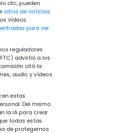
lo clic, pueden
de
sitios de noticias
 Los vídeos
 entradas para ver
mos reguladores
FTC) advirtió a los
comisión citó la
nes, audio y vídeos
cen estas
personal. Del mismo
an la IA para crear
que todas estas
ma de protegernos