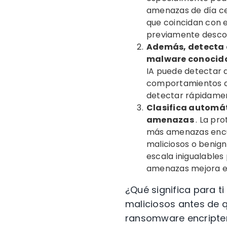
amenazas de día ce
que coincidan con 
previamente desco
Además, detecta 
malware conocido
IA puede detectar 
comportamientos qu
detectar rápidamen
Clasifica automát
amenazas
.
La pro
más amenazas encue
maliciosos o benign
escala inigualables
amenazas mejora 
¿Qué significa para ti
maliciosos antes de 
ransomware encripten 