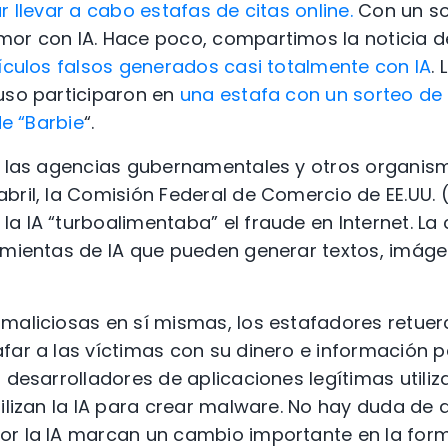
r llevar a cabo estafas de citas online.
Con un so
mor con IA. Hace poco, compartimos la noticia 
tículos falsos generados casi totalmente con IA
.
uso participaron en
una estafa con un sorteo de
de “Barbie
“
.
n, las agencias gubernamentales y otros organis
bril, la Comisión Federal de Comercio de EE.UU. (
a IA “turboalimentaba” el fraude en Internet. La 
amientas de IA que pueden generar textos, imáge
maliciosas en sí mismas, los estafadores retuer
far a las víctimas con su dinero e información 
 desarrolladores de aplicaciones legítimas utiliz
ilizan la IA para crear malware.
No hay duda de 
or la IA marcan un cambio importante en la for