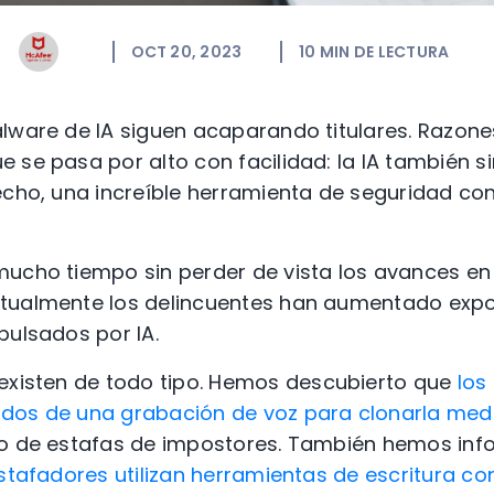
OCT 20, 2023
10
MIN DE LECTURA
lware de IA siguen acaparando titulares. Razone
 se pasa por alto con facilidad: la IA también s
echo, una increíble herramienta de seguridad cont
mucho tiempo
sin perder de vista los avances en 
ctualmente los delincuentes han aumentado exp
pulsados por IA.
existen de todo tipo.
Hemos
descubierto que
los
dos de una grabación de voz para clonarla medi
po de estafas de impostores. También hemos in
stafadores utilizan herramientas de escritura con