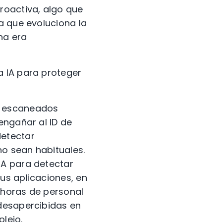
roactiva, algo que
a que evoluciona la
na era
a IA para proteger
s escaneados
engañar al ID de
detectar
o sean habituales.
IA para detectar
us aplicaciones, en
e horas de personal
 desapercibidas en
lejo.