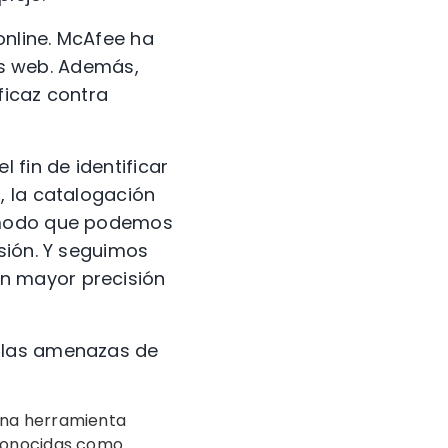
online. McAfee ha
ios web. Además,
ficaz contra
 fin de identificar
, la catalogación
e modo que podemos
sión.
Y seguimos
n mayor precisión
n las amenazas de
una herramienta
conocidas como