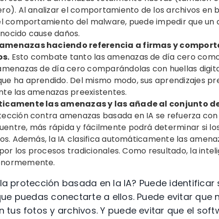
ro). Al analizar el comportamiento de los archivos en
el comportamiento del malware, puede impedir que un 
nocido cause daños.
amenazas haciendo referencia a firmas y compor
s.
Esto combate tanto las amenazas de día cero como l
amenazas de día cero comparándolas con huellas digit
e ha aprendido. Del mismo modo, sus aprendizajes prev
te las amenazas preexistentes.
icamente las amenazas y las añade al conjunto de
tección contra amenazas basada en IA se refuerza con
ntre, más rápida y fácilmente podrá determinar si los
os. Además, la IA clasifica automáticamente las amena
 por los procesos tradicionales. Como resultado, la intel
enormemente.
 la protección basada en la IA? Puede identificar 
que puedas conectarte a ellos. Puede evitar que
tus fotos y archivos. Y puede evitar que el soft