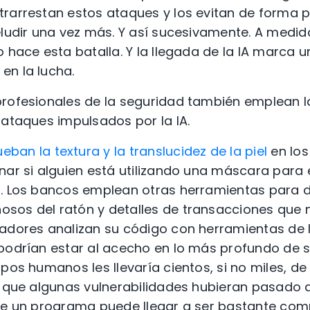
rarrestan estos ataques y los evitan de forma p
eludir una vez más. Y así sucesivamente. A medid
 hace esta batalla. Y la llegada de la IA marca u
en la lucha.
rofesionales de la seguridad también emplean l
 ataques impulsados por la IA.
ban la textura y la translucidez de la piel
en lo
nar si alguien está utilizando una máscara para 
l. Los bancos emplean otras herramientas para 
sos del ratón y detalles de transacciones que n
ladores analizan su código con herramientas de 
podrían estar al acecho en lo más profundo de s
ipos humanos les llevaría cientos, si no miles, d
r que algunas vulnerabilidades hubieran pasado
de un programa puede llegar a ser bastante comp