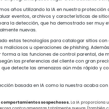
amos años utilizando la IA en nuestra protección 
valuar eventos, archivos y características de sit
 para la detección, que ha demostrado ser muy e
almente nuevas.
do estas tecnologías para catalogar sitios con el
os maliciosos u operaciones de phishing. Además
 forma a las funciones de control parental, d
egún las preferencias del cliente con gran preci
 que detecte las amenazas aún más rápido y co
tección basada en IA como la nuestra acaba co
y comportamientos sospechosos.
La IA proporciona 
erosa contra amenazas totalmente nuevas (también 