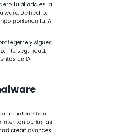
pero tu aliado es la
alware. De hecho,
empo poniendo la IA
protegerte y sigues
zar tu seguridad.
entas de IA
 malware
para mantenerte a
intentan burlar las
ridad crean avances