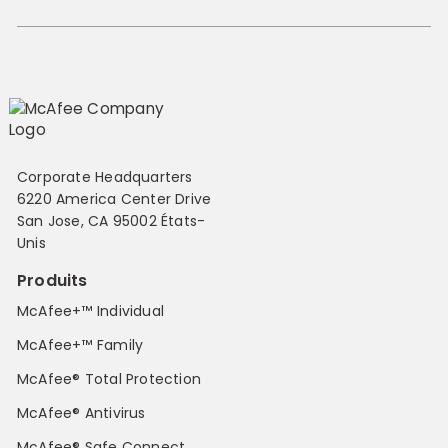
Corporate Headquarters
6220 America Center Drive
San Jose, CA 95002 États-
Unis
Produits
McAfee+™ Individual
McAfee+™ Family
McAfee® Total Protection
McAfee® Antivirus
McAfee® Safe Connect