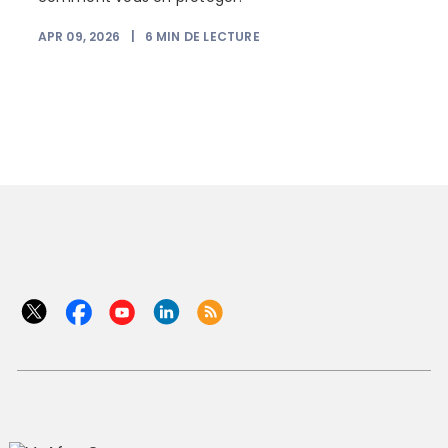
APR 09, 2026
|
6
MIN DE LECTURE
F