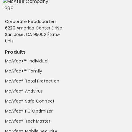
Corporate Headquarters
6220 America Center Drive
San Jose, CA 95002 États-
Unis
Produits
McAfee+™ Individual
McAfee+™ Family
McAfee® Total Protection
McAfee® Antivirus
McAfee® Safe Connect
McAfee® PC Optimizer
McAfee® TechMaster
McAfee® Mobile Security