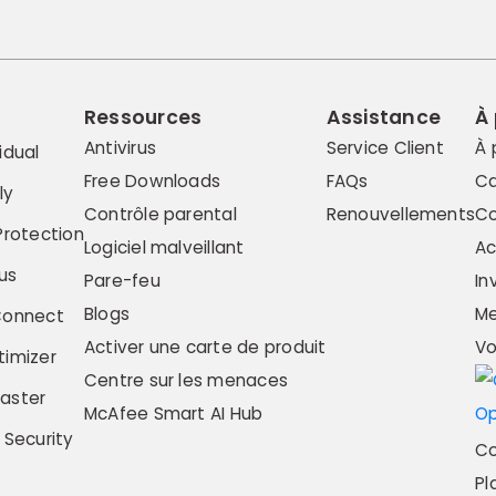
Ressources
Assistance
À
Antivirus
Service Client
À 
idual
Free Downloads
FAQs
Ca
ly
Contrôle parental
Renouvellements
Co
Protection
Logiciel malveillant
Ac
us
Pare-feu
In
Blogs
Me
Connect
Activer une carte de produit
Vo
imizer
Centre sur les menaces
aster
McAfee Smart AI Hub
 Security
Co
Pl