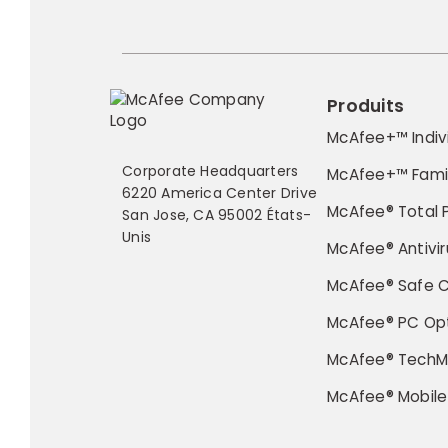
Produits
McAfee+™ Indiv
Corporate Headquarters
McAfee+™ Fami
6220 America Center Drive
McAfee® Total 
San Jose, CA 95002 États-
Unis
McAfee® Antivir
McAfee® Safe 
McAfee® PC Opt
McAfee® TechM
McAfee® Mobile