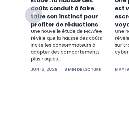
Étude : la hausse des
Une 
e des
coûts conduit à faire
est 
taire son instinct pour
escr
profiter de réductions
voy
Une nouvelle étude de McAfee
Une n
igne de
révèle que la hausse des coûts
révèle
 Windows
incite les consommateurs à
sur tr
our de...
adopter des comportements
cyber
plus risqués...
 LECTURE
JUN 16, 2026
|
8
MIN DE LECTURE
MAY 19