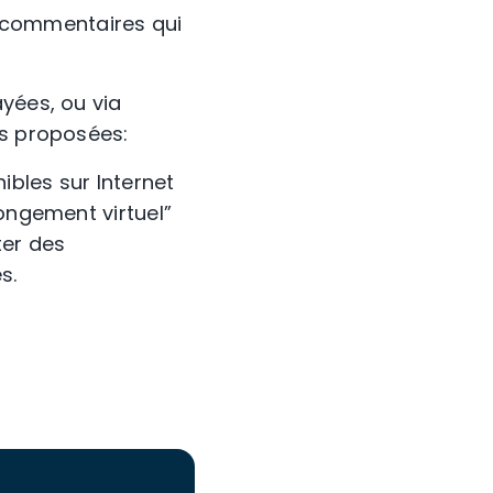
es commentaires qui
yées, ou via
es proposées:
bles sur Internet
longement virtuel”
ter des
s.