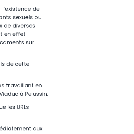
t
l’existence de
ants sexuels ou
x de diverses
 en effet
édicaments sur
ls de cette
s travaillant en
 Viaduc à Pelussin.
ue les URLs
médiatement aux