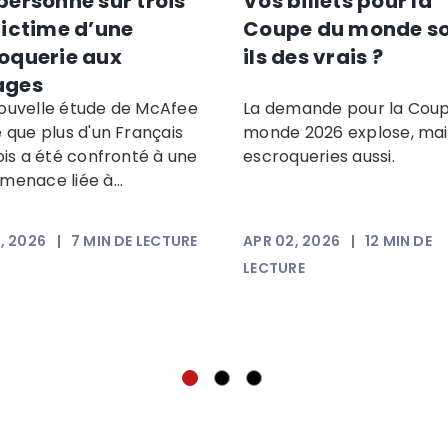
personne sur trois
Vos billets pour la
victime d’une
Coupe du monde s
oquerie aux
ils des vrais ?
ages
ouvelle étude de McAfee
La demande pour la Cou
 que plus d'un Français
monde 2026 explose, mai
ois a été confronté à une
escroqueries aussi.
menace liée à...
, 2026
|
7
MIN DE LECTURE
APR 02, 2026
|
12
MIN DE
LECTURE