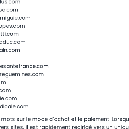
lus.com
se.com
miguie.com
appes.com
tti.com
iaduc.com
lain.com
esantefrance.com
rreguemines.com
com
.com
ie.com
dicale.com
 mots sur le mode d’achat et le paiement. Lorsqu
vers sites, il est rapidement redirigé vers un uniqu