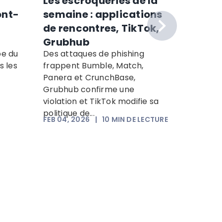
Les escroqueries de la
Google
ont-
semaine : applications
Rappor
de rencontres, TikTok,
Web. Q
Grubhub
consé
pe du
Des attaques de phishing
Google a
comme
s les
frappent Bumble, Match,
sur le Da
proté
Panera et CrunchBase,
utilisat
Grubhub confirme une
leurs inf
violation et TikTok modifie sa
politique de...
FEB 04, 2026
|
10
MIN DE LECTURE
JAN 15, 