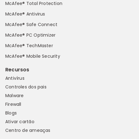
McAfee® Total Protection
McAfee® Antivirus
McAfee® Safe Connect
McAfee® PC Optimizer
McAfee® TechMaster
McAfee® Mobile Security
Recursos
Antivírus
Controles dos pais
Malware
Firewall
Blogs
Ativar cartão
Centro de ameaças