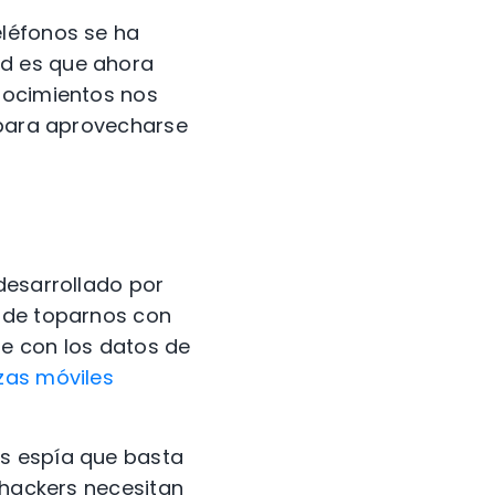
eléfonos se ha
ad es que ahora
nocimientos nos
n para aprovecharse
desarrollado por
onde toparnos con
se con los datos de
zas móviles
es espía que basta
 hackers necesitan