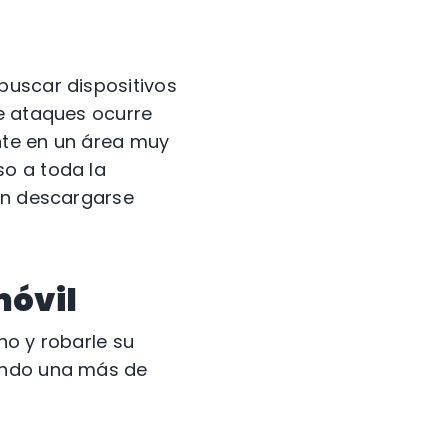
buscar dispositivos
de ataques ocurre
nte en un área muy
so a toda la
ben descargarse
móvil
no y robarle su
iendo una más de