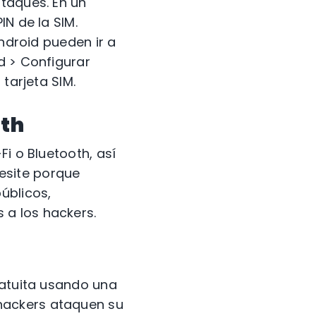
ataques. En un
IN de la SIM.
Android pueden ir a
d > Configurar
tarjeta SIM.
oth
i o Bluetooth, así
esite porque
úblicos,
 a los hackers.
ratuita usando una
 hackers ataquen su