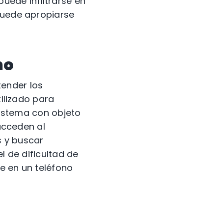
puede infiltrarse en
 puede apropiarse
no
tender los
tilizado para
 sistema con objeto
 acceden al
s y buscar
l de dificultad de
e en un teléfono