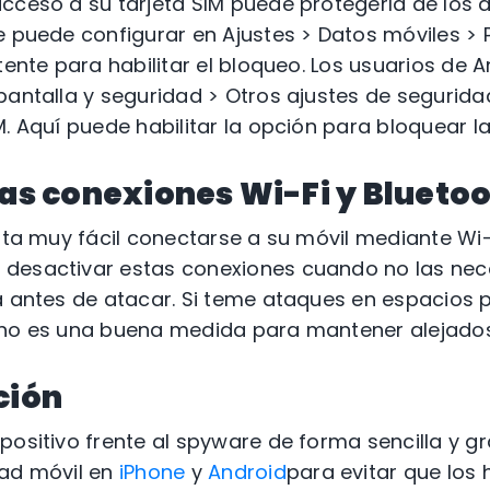
cceso a su tarjeta SIM puede protegerla de los 
e puede configurar en Ajustes > Datos móviles > P
tente para habilitar el bloqueo. Los usuarios de 
pantalla y seguridad > Otros ajustes de segurida
. Aquí puede habilitar la opción para bloquear la 
las conexiones Wi-Fi y Blueto
ulta muy fácil conectarse a su móvil mediante Wi-F
desactivar estas conexiones cuando no las nec
a antes de atacar. Si teme ataques en espacios p
ono es una buena medida para mantener alejados
ción
positivo frente al spyware de forma sencilla y g
dad móvil en
iPhone
y
Android
para evitar que los