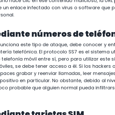
ario hace clic en ese contenido malicioso, la URL 
de un enlace infectado con virus o software que
sonal.
diante números de teléfo
unciona este tipo de ataque, debe conocer y en
tería telefónica. El protocolo SS7 es el sistema u
telefonía móvil entre sí, pero para utilizar este
móviles, se debe tener acceso a él. Si los hackers
apaces grabar y reenviar llamadas, leer mensaje
ositivo en particular. No obstante, debido al nive
oco probable que alguien normal pueda infiltrars
iante tarjetas SIM