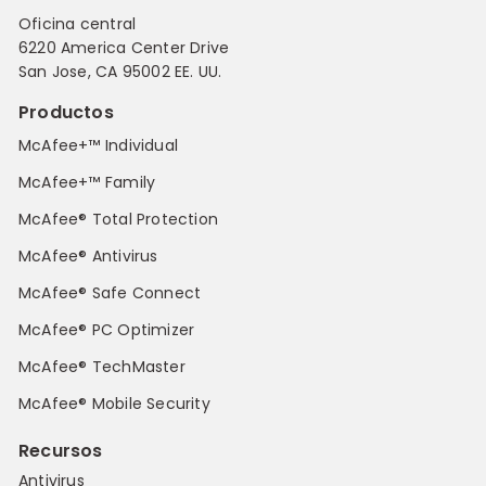
Oficina central
6220 America Center Drive
San Jose, CA 95002 EE. UU.
Productos
McAfee+™ Individual
McAfee+™ Family
McAfee® Total Protection
McAfee® Antivirus
McAfee® Safe Connect
McAfee® PC Optimizer
McAfee® TechMaster
McAfee® Mobile Security
Recursos
Antivirus