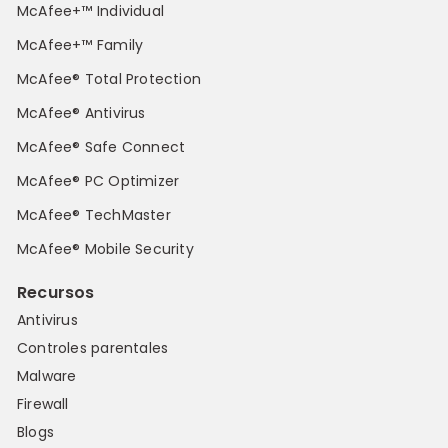
McAfee+™ Individual
McAfee+™ Family
McAfee® Total Protection
McAfee® Antivirus
McAfee® Safe Connect
McAfee® PC Optimizer
McAfee® TechMaster
McAfee® Mobile Security
Recursos
Antivirus
Controles parentales
Malware
Firewall
Blogs