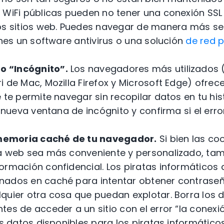
 WiFi públicas pueden no tener una conexión SSL 
os sitios web. Puedes navegar de manera más s
enes un software antivirus o una solución
de red p
o “Incógnito”.
Los navegadores más utilizados
 de Mac, Mozilla Firefox y Microsoft Edge) ofrece
e te permite navegar sin recopilar datos en tu his
a nueva ventana de incógnito y confirma si el erro
memoria caché de tu navegador.
Si bien las co
a web sea más conveniente y personalizado, ta
ormación confidencial. Los piratas informáticos
ados en caché para intentar obtener contraseñ
quier otra cosa que puedan explotar. Borra los 
es de acceder a un sitio con el error “la conexi
os datos disponibles para los piratas informáticos