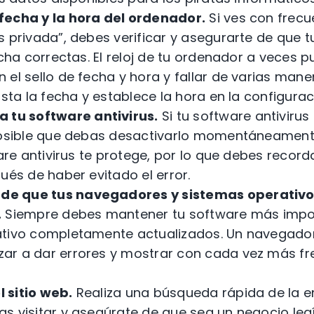
 fecha y la hora del ordenador.
Si ves con frecue
s privada”, debes verificar y asegurarte de que 
echa correctas. El reloj de tu ordenador a veces 
el sello de fecha y hora y fallar de varias maner
usta la fecha y establece la hora en la configurac
tu software antivirus.
Si tu software antiviru
posible que debas desactivarlo momentáneamente
ware antivirus te protege, por lo que debes record
ués de haber evitado el error.
de que tus navegadores y sistemas operativo
.
Siempre debes mantener tu software más impor
tivo completamente actualizados. Un navegado
r a dar errores y mostrar con cada vez más fre
l sitio web.
Realiza una búsqueda rápida de la e
s visitar y asegúrate de que sea un negocio leg