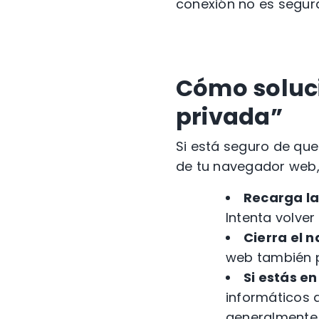
conexión no es segura
Cómo soluci
privada”
Si está seguro de que
de tu navegador web,
Recarga la
Intenta volver
Cierra el n
web también p
Si estás en
informáticos 
generalmente 