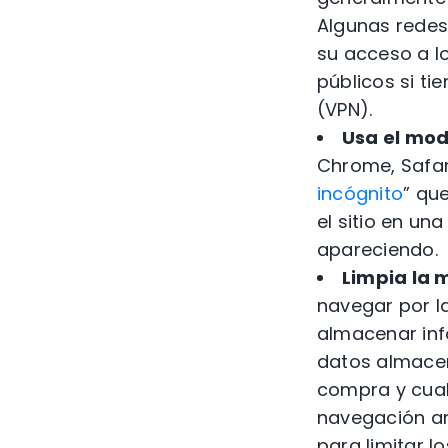
Algunas redes
su acceso a l
públicos si ti
(VPN).
Usa el mod
Chrome, Safari
incógnito
” qu
el sitio en un
apareciendo.
Limpia la 
navegar por l
almacenar inf
datos almacen
compra y cual
navegación ant
para limitar l