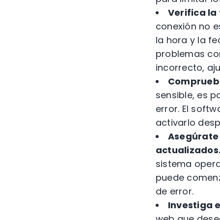
Verifica la
conexión no e
la hora y la f
problemas con 
incorrecto, aj
Comprueba 
sensible, es 
error. El soft
activarlo desp
Asegúrate 
actualizados
sistema opera
puede comenza
de error.
Investiga e
web que desea