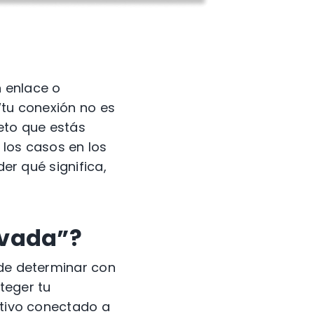
n enlace o
“tu conexión no es
reto que estás
n los casos en los
der qué significa,
ivada”?
ede determinar con
teger tu
itivo conectado a