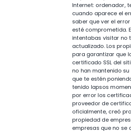
Internet: ordenador, 
cuando aparece el er
saber que ver el erro
esté comprometida. El 
intentabas visitar no
actualizado. Los prop
para garantizar que la
certificado SSL del si
no han mantenido su l
que te estén poniendo
tenido lapsos moment
por error los certific
proveedor de certific
oficialmente, creó p
propiedad de empresas
empresas que no se di