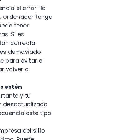
ncia el error “la
tu ordenador tenga
puede tener
as. Si es
ión correcta.
s es demasiado
 para evitar el
ar volver a
s estén
tante y tu
r desactualizado
cuencia este tipo
mpresa del sitio
ítimo. Puede