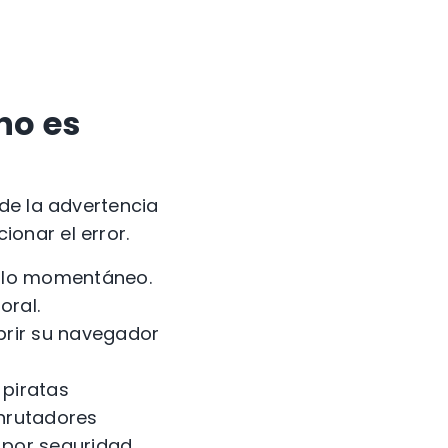
no es
de la advertencia
onar el error.
fallo momentáneo.
oral.
abrir su navegador
 piratas
nrutadores
por seguridad.