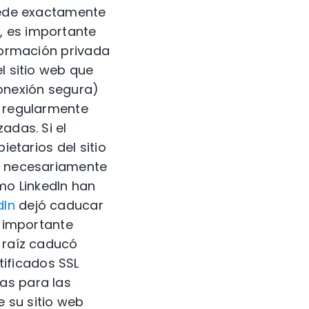
ucede exactamente
, es importante
nformación privada
l sitio web que
conexión segura)
a regularmente
adas. Si el
ietarios del sitio
ca necesariamente
omo LinkedIn han
dIn
dejó caducar
n importante
o raíz caducó
ificados SSL
as para las
 su sitio web