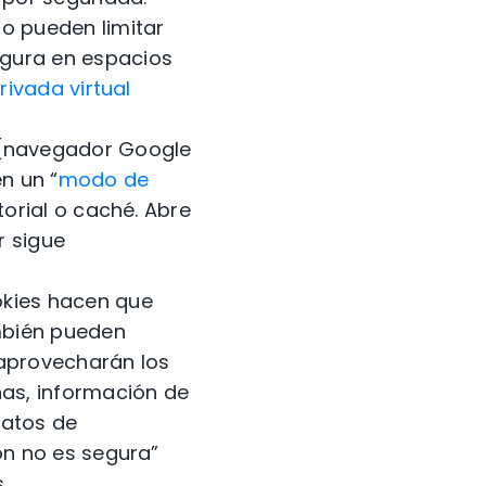
o pueden limitar
egura en espacios
rivada virtual
 (navegador Google
n un “
modo de
torial o caché. Abre
r sigue
okies hacen que
mbién pueden
 aprovecharán los
as, información de
datos de
ón no es segura”
.