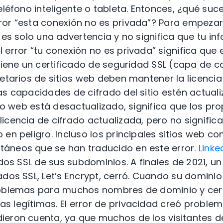
teléfono inteligente o tableta. Entonces, ¿qué s
ror “esta conexión no es privada”? Para empezar
r es solo una advertencia y no significa que tu i
error “tu conexión no es privada” significa que e
 tiene un certificado de seguridad SSL (capa de 
ietarios de sitios web deben mantener la licenci
s capacidades de cifrado del sitio estén actualiz
tio web está desactualizado, significa que los prop
icencia de cifrado actualizada, pero no signifi
 en peligro. Incluso los principales sitios web c
áneos que se han traducido en este error.
Linke
ados SSL de sus subdominios. A finales de 2021, u
ados SSL, Let’s Encrypt, cerró. Cuando su domini
roblemas para muchos nombres de dominio y cert
 legítimas. El error de privacidad creó problem
eron cuenta, ya que muchos de los visitantes de