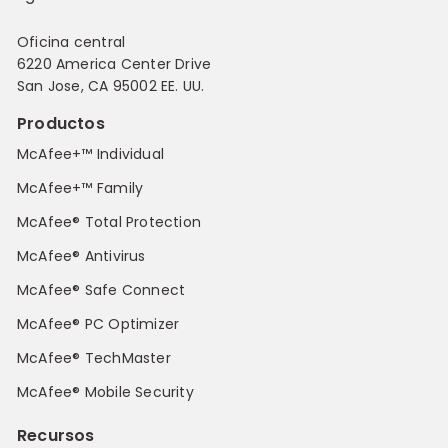
Oficina central
6220 America Center Drive
San Jose, CA 95002 EE. UU.
Productos
McAfee+™ Individual
McAfee+™ Family
McAfee® Total Protection
McAfee® Antivirus
McAfee® Safe Connect
McAfee® PC Optimizer
McAfee® TechMaster
McAfee® Mobile Security
Recursos