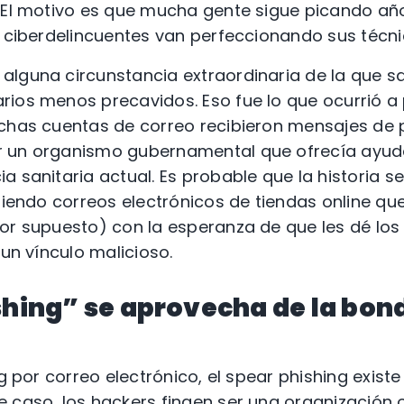
 El motivo es que mucha gente sigue picando año
s ciberdelincuentes van perfeccionando sus técni
alguna circunstancia extraordinaria de la que s
ios menos precavidos. Eso fue lo que ocurrió a 
uchas cuentas de correo recibieron mensajes de 
r un organismo gubernamental que ofrecía ayu
 sanitaria actual. Es probable que la historia se
ibiendo correos electrónicos de tiendas online qu
or supuesto) con la esperanza de que les dé los
 un vínculo malicioso.
shing” se aprovecha de la bon
ng por correo electrónico, el spear phishing exis
 caso, los hackers fingen ser una organización o