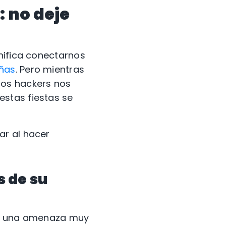
: no deje
nifica conectarnos
ñas
. Pero mientras
los hackers nos
stas fiestas se
ar al hacer
s de su
ndo una amenaza muy