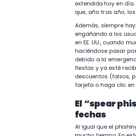
extendida hoy en día.
que, año tras año, lo
Además, siempre hay 
engañando a los usuar
en EE. UU., cuando m
haciéndose pasar po
debido a la emergencia
fiestas y ya esté rec
descuentos (falsos, p
tarjeta o haga clic en
El “spear phi
fechas
Al igual que el phishi
mucho tiempo. En este