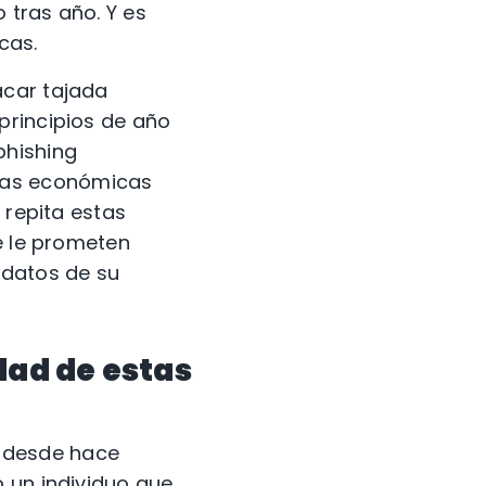
 tras año. Y es
cas.
acar tajada
principios de año
phishing
das económicas
 repita estas
e le prometen
 datos de su
dad de estas
te desde hace
 un individuo que