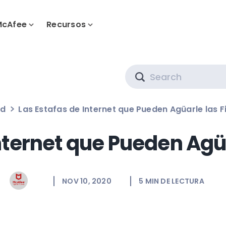
McAfee
Recursos
Search
ad
Las Estafas de Internet que Pueden Agüarle las F
nternet que Pueden Agüa
NOV 10, 2020
5
MIN DE LECTURA