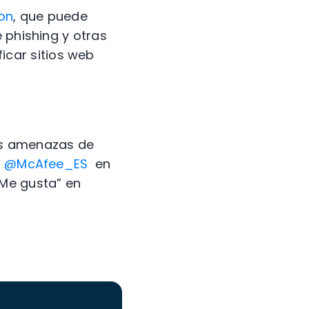
ion
, que puede
 phishing y otras
ficar sitios web
s amenazas de
a
@McAfee_ES
en
“Me gusta” en