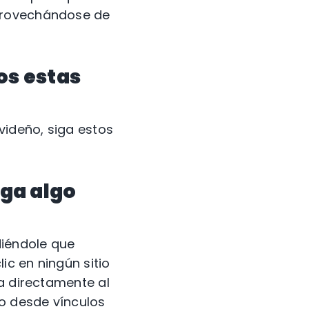
aprovechándose de
os estas
videño, siga estos
aga algo
diéndole que
c en ningún sitio
ya directamente al
so desde vínculos