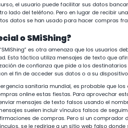
rso, el usuario puede facilitar sus datos bancar
ro lado del teléfono. Pero en lugar de recibir una
tos datos se han usado para hacer compras fra
ecial o SMiShing?
 “SMiShing” es otra amenaza que los usuarios de
d. Esta táctica utiliza mensajes de texto que af
ación de confianza que pide a los destinatarios
n el fin de acceder sus datos o a su dispositivo
mergencia sanitaria mundial, es probable que lo
mpras online estas fiestas. Para aprovechar est
enviar mensajes de texto falsos usando el nombr
 mensajes suelen incluir vínculos falsos de segui
nfirmaciones de compras. Pero si un comprador 
ínculos, se le redirige a un sitio web falso donde 