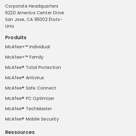
Corporate Headquarters
6220 America Center Drive
San Jose, CA 95002 États-
Unis
Produits
McAfee+™ Individual
McAfee+™ Family
McAfee® Total Protection
McAfee® Antivirus
McAfee® Safe Connect
McAfee® PC Optimizer
McAfee® TechMaster
McAfee® Mobile Security
Ressources