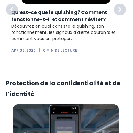
Qu’est-ce que le quishing? Comment
fonctionne-t-il et comment l’éviter?
Découvrez en quoi consiste le quishing, son
fonctionnement, les signaux d'alerte courants et
comment vous en protéger.
APR 09, 2026
|
6
MIN DE LECTURE
F
Protection de la confidentialité et de
l’identité