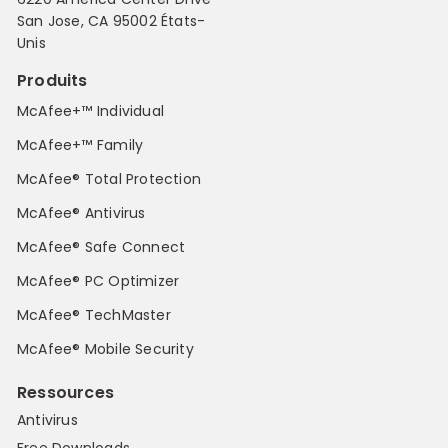
San Jose, CA 95002 États-
Unis
Produits
McAfee+™ Individual
McAfee+™ Family
McAfee® Total Protection
McAfee® Antivirus
McAfee® Safe Connect
McAfee® PC Optimizer
McAfee® TechMaster
McAfee® Mobile Security
Ressources
Antivirus