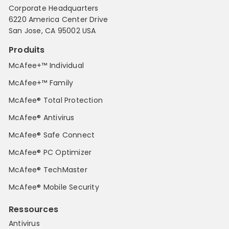
Corporate Headquarters
6220 America Center Drive
San Jose, CA 95002 USA
Produits
McAfee+™ Individual
McAfee+™ Family
McAfee® Total Protection
McAfee® Antivirus
McAfee® Safe Connect
McAfee® PC Optimizer
McAfee® TechMaster
McAfee® Mobile Security
Ressources
Antivirus