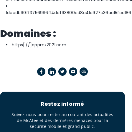
1deedb90ff3756996f14ddf93800cd8c41a927c36ac15fcd186
Domaines :
https[://]appmx2021.com
Restez informé
Suivez-nous pour rester au courant des actualités
de McAfee et des dernières menaces pour la
sécurité mobile et grand public.