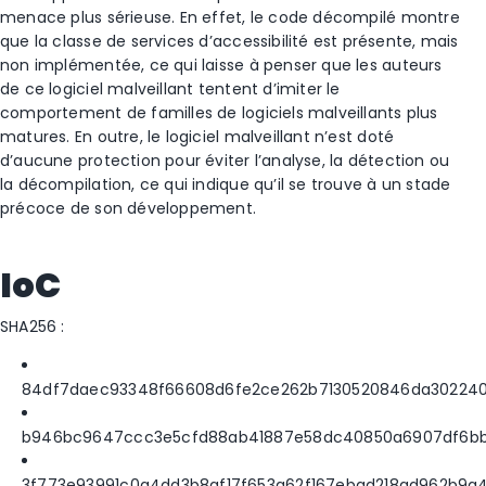
menace plus sérieuse. En effet, le code décompilé montre
que la classe de services d’accessibilité est présente, mais
non implémentée, ce qui laisse à penser que les auteurs
de ce logiciel malveillant tentent d’imiter le
comportement de familles de logiciels malveillants plus
matures. En outre, le logiciel malveillant n’est doté
d’aucune protection pour éviter l’analyse, la détection ou
la décompilation, ce qui indique qu’il se trouve à un stade
précoce de son développement.
IoC
SHA256 :
84df7daec93348f66608d6fe2ce262b7130520846da30224
b946bc9647ccc3e5cfd88ab41887e58dc40850a6907df6bb
3f773e93991c0a4dd3b8af17f653a62f167ebad218ad962b9a