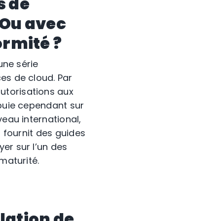
s de
 Ou avec
ormité ?
une série
es de cloud. Par
utorisations aux
ppuie cependant sur
veau international,
) fournit des guides
er sur l’un des
maturité.
lation de