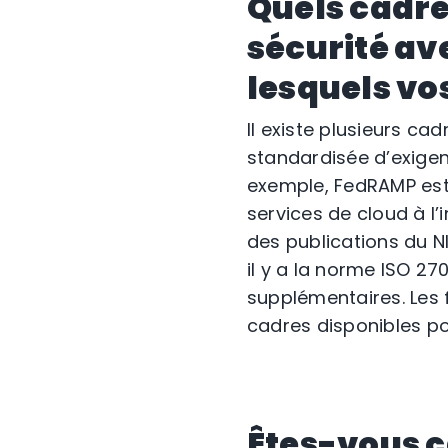
Quels cadre
sécurité av
lesquels vo
Il existe plusieurs ca
standardisée d’exigen
exemple, FedRAMP est
services de cloud à l
des publications du NI
il y a la norme ISO 27
supplémentaires. Les 
cadres disponibles pou
Êtes-vous c