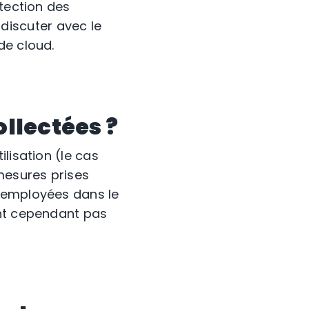
otection des
iscuter avec le
de cloud.
llectées ?
lisation (le cas
mesures prises
t employées dans le
ent cependant pas