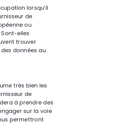
cupation lorsqu’il
urnisseur de
ropéenne ou
 Sont-elles
uvent trouver
 des données au
sume très bien les
urnisseur de
idera à prendre des
engager sur la voie
vous permettront