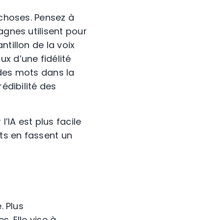
 choses. Pensez à
agnes utilisent pour
tillon de la voix
x d’une fidélité
t des mots dans la
édibilité des
l’IA est plus facile
nts en fassent un
. Plus
. Elle vise à