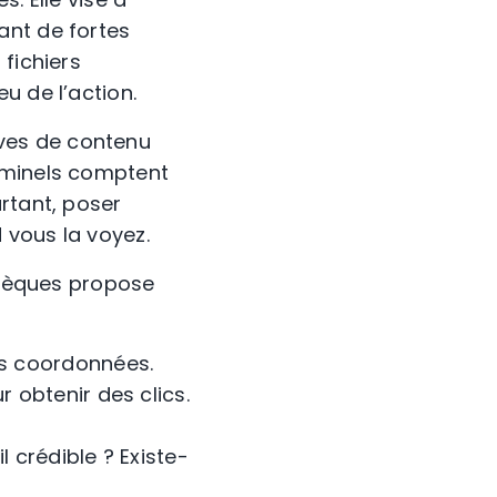
ant de fortes
fichiers
u de l’action.
ves de contenu
iminels comptent
rtant, poser
 vous la voyez.
othèques propose
ses coordonnées.
 obtenir des clics.
l crédible ? Existe-