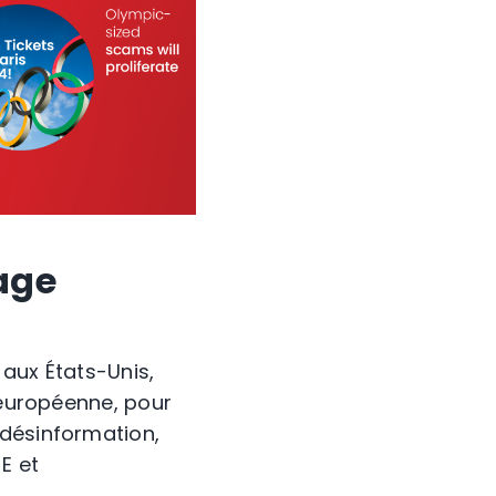
age
 aux États-Unis,
 européenne, pour
 désinformation,
E et