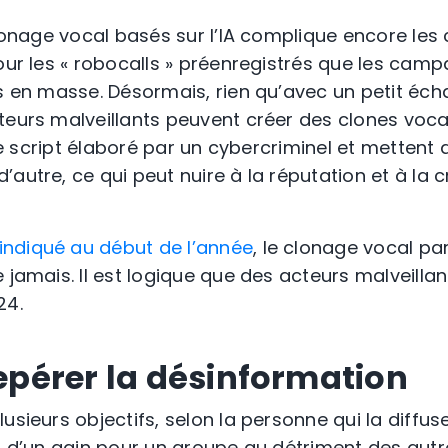
clonage vocal basés sur l’IA complique encore les
our les « robocalls » préenregistrés que les camp
s en masse. Désormais, rien qu’avec un petit échan
teurs malveillants peuvent créer des clones vocau
t le script élaboré par un cybercriminel et metten
autre, ce qui peut nuire à la réputation et à la cr
ndiqué au début de l’année
, le clonage vocal par 
 jamais. Il est logique que des acteurs malveilla
24.
pérer la désinformation
usieurs objectifs, selon la personne qui la diffuse
t d’un gain pour un groupe au détriment des autres