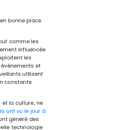
t en bonne place
 Tout comme les
lement influencée
ploitent les
s événements et
illants utilisent
en constante
et la culture, ne
 ont vu le jour à
s ont généré des
elle technologie