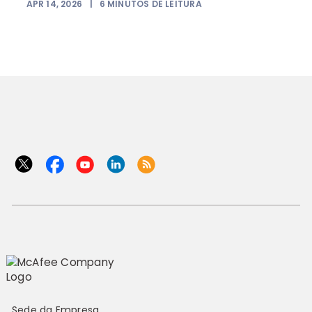
APR 14, 2026
|
6
MINUTOS DE LEITURA
F
Sede da Empresa