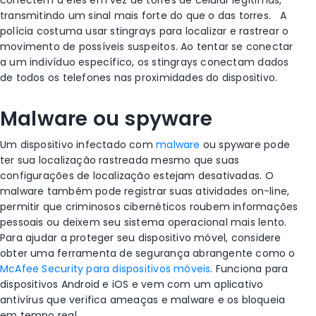
conectem a eles em vez de
torres de celular
legítimas,
transmitindo um sinal mais forte do que o das torres.
A
polícia
costuma usar stingrays para localizar e rastrear o
movimento de possíveis suspeitos. Ao tentar se conectar
a um indivíduo específico, os stingrays conectam dados
de todos os telefones nas proximidades do dispositivo.
Malware ou
spyware
Um dispositivo infectado com
malware
ou
spyware
pode
ter sua localização rastreada mesmo que suas
configurações de localização
estejam desativadas. O
malware também pode registrar suas atividades on-line,
permitir que criminosos cibernéticos roubem informações
pessoais ou deixem seu
sistema operacional
mais lento.
Para ajudar a proteger seu
dispositivo móvel
, considere
obter uma ferramenta de segurança abrangente como o
McAfee Security para dispositivos móveis
. Funciona para
dispositivos
Android
e
iOS
e vem com um aplicativo
antivírus que verifica ameaças e malware e os bloqueia
em
tempo real
.