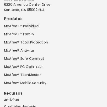
6220 America Center Drive
San Jose, CA 95002 EUA
Produtos
McAfee+™ Individual
McAfee+™ Family
McAfee® Total Protection
McAfee® Antivirus
McAfee® Safe Connect
McAfee® PC Optimizer
McAfee® TechMaster
McAfee® Mobile Security
Recursos
Antivírus
Controles dos pais