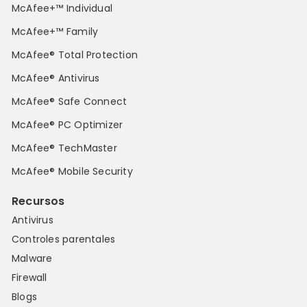
McAfee+™ Individual
McAfee+™ Family
McAfee® Total Protection
McAfee® Antivirus
McAfee® Safe Connect
McAfee® PC Optimizer
McAfee® TechMaster
McAfee® Mobile Security
Recursos
Antivirus
Controles parentales
Malware
Firewall
Blogs