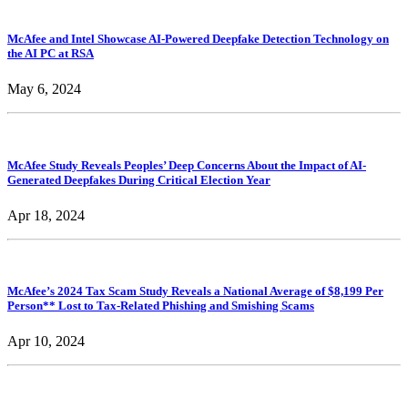
McAfee and Intel Showcase AI-Powered Deepfake Detection Technology on
the AI PC at RSA
May 6, 2024
McAfee Study Reveals Peoples’ Deep Concerns About the Impact of AI-
Generated Deepfakes During Critical Election Year
Apr 18, 2024
McAfee’s 2024 Tax Scam Study Reveals a National Average of $8,199 Per
Person** Lost to Tax-Related Phishing and Smishing Scams
Apr 10, 2024