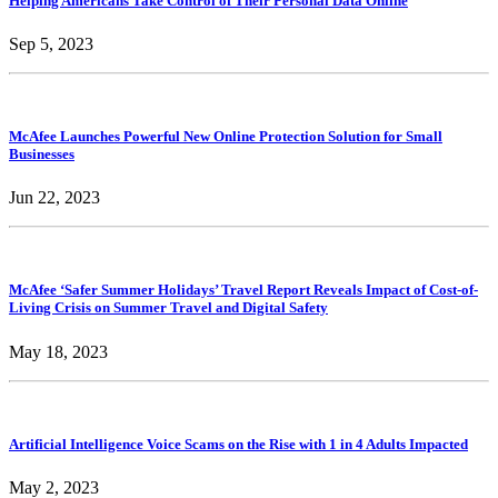
Helping Americans Take Control of Their Personal Data Online
Sep 5, 2023
McAfee Launches Powerful New Online Protection Solution for Small
Businesses
Jun 22, 2023
McAfee ‘Safer Summer Holidays’ Travel Report Reveals Impact of Cost-of-
Living Crisis on Summer Travel and Digital Safety
May 18, 2023
Artificial Intelligence Voice Scams on the Rise with 1 in 4 Adults Impacted
May 2, 2023