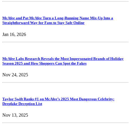
McAfee and Pat McAfee Turn a Long-Running Name Mix-Up Into a
Straightforward Way for Fans to Stay Safe Online
Jan 16, 2026
McAfee Labs Research Reveals the Most Impersonated Brands of Holiday
Season 2025 and How Shoppers Can Spot the Fakes
Nov 24, 2025
Taylor Swift Ranks #1 on McAfee’s 2025 Most Dangerous Celebrity:
Deepfake Deception List
Nov 13, 2025