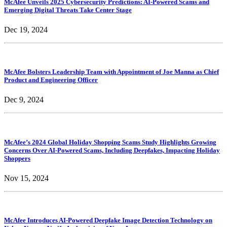
McAfee Unveils 2025 Cybersecurity Predictions: AI-Powered Scams and
Emerging Digital Threats Take Center Stage
Dec 19, 2024
McAfee Bolsters Leadership Team with Appointment of Joe Manna as Chief
Product and Engineering Officer
Dec 9, 2024
McAfee’s 2024 Global Holiday Shopping Scams Study Highlights Growing
Concerns Over AI-Powered Scams, Including Deepfakes, Impacting Holiday
Shoppers
Nov 15, 2024
McAfee Introduces AI-Powered Deepfake Image Detection Technology on