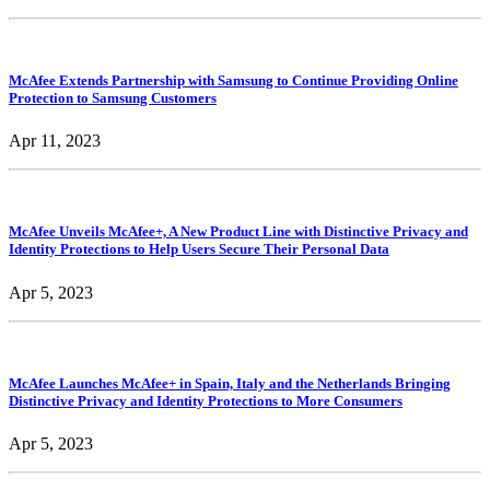
McAfee Extends Partnership with Samsung to Continue Providing Online
Protection to Samsung Customers
Apr 11, 2023
McAfee Unveils McAfee+, A New Product Line with Distinctive Privacy and
Identity Protections to Help Users Secure Their Personal Data
Apr 5, 2023
McAfee Launches McAfee+ in Spain, Italy and the Netherlands Bringing
Distinctive Privacy and Identity Protections to More Consumers
Apr 5, 2023