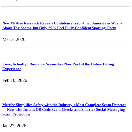
New McAfee Research Reveals Confidence Gap: 4 in 5 Americans Worry
About Tax Scams, but Only 29% Feel Fully Confident Spotting Them
Mar 3, 2026
Love, Actually? Romance Scams Are Now Part of the Online Dating
Experience
Feb 10, 2026
McAfee Simplifies Safety with the Industry’s Most Complete Scam Detector
— Now with Instant QR Code Scam Checks and Smarter Social Messaging
Scam Protection
Jan 27, 2026