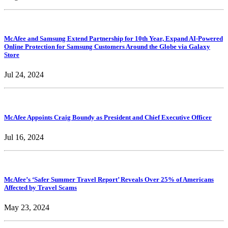
McAfee and Samsung Extend Partnership for 10th Year, Expand AI-Powered
Online Protection for Samsung Customers Around the Globe via Galaxy
Store
Jul 24, 2024
McAfee Appoints Craig Boundy as President and Chief Executive Officer
Jul 16, 2024
McAfee’s ‘Safer Summer Travel Report’ Reveals Over 25% of Americans
Affected by Travel Scams
May 23, 2024