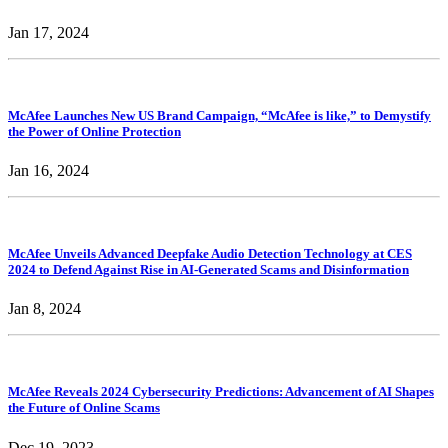
Jan 17, 2024
McAfee Launches New US Brand Campaign, “McAfee is like,” to Demystify
the Power of Online Protection
Jan 16, 2024
McAfee Unveils Advanced Deepfake Audio Detection Technology at CES
2024 to Defend Against Rise in AI-Generated Scams and Disinformation
Jan 8, 2024
McAfee Reveals 2024 Cybersecurity Predictions: Advancement of AI Shapes
the Future of Online Scams
Dec 19, 2023