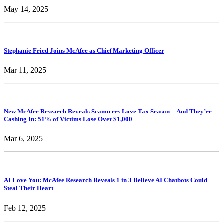
May 14, 2025
Stephanie Fried Joins McAfee as Chief Marketing Officer
Mar 11, 2025
New McAfee Research Reveals Scammers Love Tax Season—And They’re
Cashing In: 51% of Victims Lose Over $1,000
Mar 6, 2025
AI Love You: McAfee Research Reveals 1 in 3 Believe AI Chatbots Could
Steal Their Heart
Feb 12, 2025