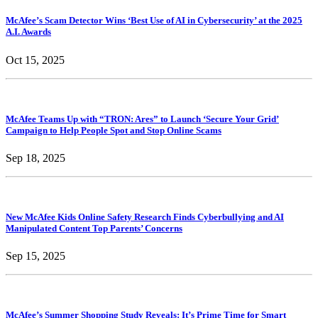
McAfee’s Scam Detector Wins ‘Best Use of AI in Cybersecurity’ at the 2025
A.I. Awards
Oct 15, 2025
McAfee Teams Up with “TRON: Ares” to Launch ‘Secure Your Grid’
Campaign to Help People Spot and Stop Online Scams
Sep 18, 2025
New McAfee Kids Online Safety Research Finds Cyberbullying and AI
Manipulated Content Top Parents’ Concerns
Sep 15, 2025
McAfee’s Summer Shopping Study Reveals: It’s Prime Time for Smart