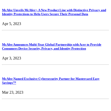
McAfee Unveils McAfee+, A New Product Line with Distinctive Privacy and
Identity Protections to Help Users Secure Their Personal Data
Apr 5, 2023
McAfee Announces Multi-Year Global Partnership with Acer to Provide
Consumers Device Security, Privacy, and Identity Protection
Apr 3, 2023
McAfee Named Exclusive Cybersecurity Partner for Mastercard Easy
Savings™
Mar 23, 2023