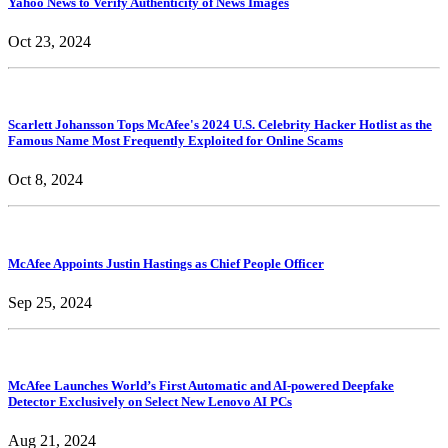
Yahoo News to Verify Authenticity of News Images
Oct 23, 2024
Scarlett Johansson Tops McAfee's 2024 U.S. Celebrity Hacker Hotlist as the
Famous Name Most Frequently Exploited for Online Scams
Oct 8, 2024
McAfee Appoints Justin Hastings as Chief People Officer
Sep 25, 2024
McAfee Launches World’s First Automatic and AI-powered Deepfake
Detector Exclusively on Select New Lenovo AI PCs
Aug 21, 2024