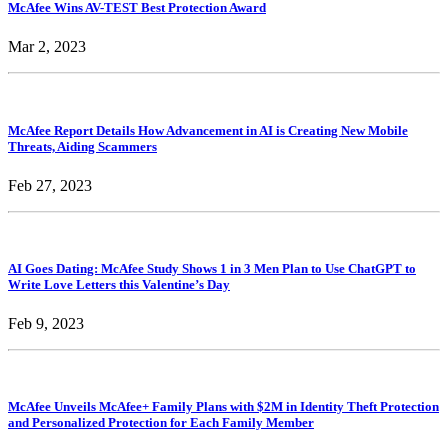
McAfee Wins AV-TEST Best Protection Award
Mar 2, 2023
McAfee Report Details How Advancement in AI is Creating New Mobile
Threats, Aiding Scammers
Feb 27, 2023
AI Goes Dating: McAfee Study Shows 1 in 3 Men Plan to Use ChatGPT to
Write Love Letters this Valentine’s Day
Feb 9, 2023
McAfee Unveils McAfee+ Family Plans with $2M in Identity Theft Protection
and Personalized Protection for Each Family Member