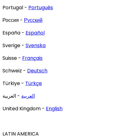
Portugal -
Português
Россия -
Русский
España -
Español
Sverige -
Svenska
Suisse -
Français
Schweiz -
Deutsch
Türkiye -
Türkçe
العربية
- العربية
United Kingdom -
English
LATIN AMERICA