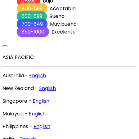
0-399
Bajo
400-599
Aceptable
600-699
Bueno
700-849
Muy bueno
850-1000
Excelente
ASIA PACIFIC
Australia -
English
New Zealand -
English
Singapore -
English
Malaysia -
English
Philippines -
English