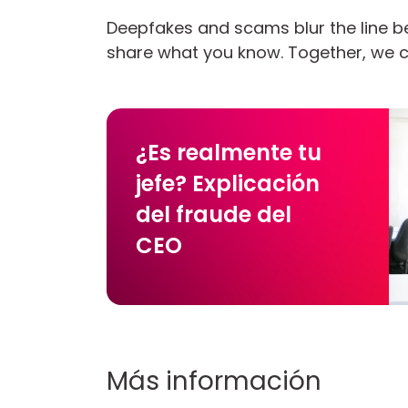
Deepfakes and scams blur the line be
share what you know. Together, we 
¿Es realmente tu
jefe? Explicación
del fraude del
CEO
Más información