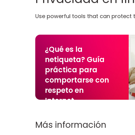
Use powerful tools that can protect t
¿Qué es la
netiqueta? Guía
práctica para
comportarse con
respeto en
Internet
Más información