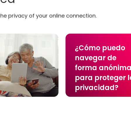
he privacy of your online connection.
¿Cómo puedo
navegar de
forma anónim
para proteger l
privacidad?