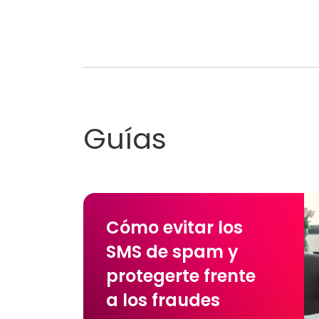
Guías
Cómo evitar los
SMS de spam y
protegerte frente
a los fraudes