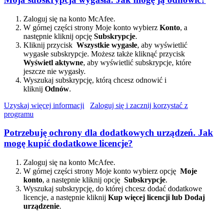
Zaloguj się na konto McAfee.
W górnej części strony Moje konto wybierz
Konto
, a
następnie kliknij opcję
Subskrypcje
.
Kliknij przycisk
Wszystkie wygasłe
, aby wyświetlić
wygasłe subskrypcje. Możesz także kliknąć przycisk
Wyświetl aktywne
, aby wyświetlić subskrypcje, które
jeszcze nie wygasły.
Wyszukaj subskrypcję, którą chcesz odnowić i
kliknij
Odnów
.
Uzyskaj więcej informacji
Zaloguj się i zacznij korzystać z
programu
Potrzebuję ochrony dla dodatkowych urządzeń. Jak
mogę kupić dodatkowe licencje?
Zaloguj się na konto McAfee.
W górnej części strony Moje konto wybierz opcję
Moje
konto
, a następnie kliknij opcję
Subskrypcje
.
Wyszukaj subskrypcję, do której chcesz dodać dodatkowe
licencje, a następnie kliknij
Kup więcej licencji lub Dodaj
urządzenie
.