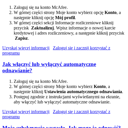
Zaloguj się na konto McAfee.
W górnej części strony Moje konto wybierz opcję
Konto
, a
następnie kliknij opcję
Mój profil
.
W górnej części sekcji Informacje rozliczeniowe kliknij
przycisk
Zaktualizuj
. Wpisz informacje o nowej karcie
kredytowej i adres rozliczeniowy, a następnie kliknij przycisk
Zapisz
.
Uzyskaj więcej informacji
Zaloguj się i zacznij korzystać z
programu
Jak włączyć lub wyłączyć automatyczne
odnawianie?
Zaloguj się na konto McAfee.
W górnej części strony Moje konto wybierz
Konto
, a
następnie kliknij
Ustawienia automatycznego odnawiania
.
Postępuj zgodnie z instrukcjami wyświetlanymi na ekranie,
aby włączyć lub wyłączyć automatyczne odnawianie.
Uzyskaj więcej informacji
Zaloguj się i zacznij korzystać z
programu
Moja subskrypcja wygasła. Jak mogę ją odnowić?