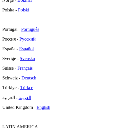
Norge -
Bokmål
Polska -
Polski
Portugal -
Português
Россия -
Русский
España -
Español
Sverige -
Svenska
Suisse -
Français
Schweiz -
Deutsch
Türkiye -
Türkçe
العربية
- العربية
United Kingdom -
English
LATIN AMERICA