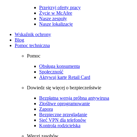
Przejrzyj oferty pracy
Życie w McAfee
Nasze zespoły
Nasze lokalizacje
Wskaźnik ochrony
Blog
Pomoc techniczna
Pomoc
Obsługa konsumenta
Społeczność
Aktywuj kartę Retail Card
Dowiedz się więcej o bezpieczeństwie
Bezpłatna wersja próbna antywirusa
Złośliwe oprogramowanie
Zapora
Bezpieczne przeglądanie
Sieć VPN dla telefonów
Kontrola rodzicielska
Więcej zasobów