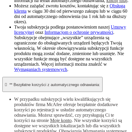
informacji na temat automatycznego odnawiania,
kliknij tutaj
.
Możesz zażądać zwrotu kosztów, kontaktując się z
Obsługą
klienta
w ciągu 30 dni od pierwszego zakupu lub w ciągu 60
dni od automatycznego odnowienia (na 1 rok lub na dłuższy
okres).
Twoja subskrypcja podlega postanowieniom naszej
Umowy
licencyjnej
oraz
Informacjom o ochronie prywatności
.
Subskrypcje obejmujące „wszystkie” urządzenia są
ograniczone do obsługiwanych urządzeń będących Twoją
własnością. W okresie obowiązywania subskrypcji funkcje
produktu mogą zostać dodane, zmienione lub usunięte. Nie
wszystkie funkcje mogą być dostępne na wszystkich
urządzeniach. Więcej informacji można znaleźć w
Wymaganiach systemowych
.

** Bezpłatne korzyści z automatycznego odnawiania:
W przypadku subskrypcji wielu kwalifikujących się
produktów firma McAfee oferuje bezpłatnie dodatkowe
korzyści po rejestracji w usłudze automatycznego
odnawiania. Możesz sprawdzić, czy przysługują Ci te
korzyści na stronie
Moje konto
. Nie wszystkie korzyści są
dostępne we wszystkich lokalizacjach lub dla wszystkich
subskrypcji produktów. Obowiązują
Wymagania systemowe