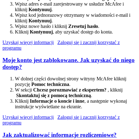
Wpisz adres e-mail zarejestrowany w usłudze McAfee i
kliknij
Kontynuuj
.
Wpisz kod jednorazowy otrzymany w wiadomości e-mail i
kliknij
Kontynuuj
.
Wpisz nowe hasło i kliknij
Zresetuj hasło
.
Kliknij
Kontynuuj
, aby uzyskać dostęp do konta.
Uzyskaj więcej informacji
Zaloguj się i zacznij korzystać z
programu
Moje konto jest zablokowane. Jak uzyskać do niego
dostęp?
W dolnej części dowolnej strony witryny McAfee kliknij
pozycję
Pomoc techniczna
.
W sekcji
Chcesz porozmawiać z ekspertem?
, kliknij
Skontaktuj się z pomocą techniczną
.
Kliknij
Informacje o koncie i inne
, a następnie wykonaj
instrukcje wyświetlane na ekranie.
Uzyskaj więcej informacji
Zaloguj się i zacznij korzystać z
programu
Jak zaktualizować informacje rozliczeniowe?