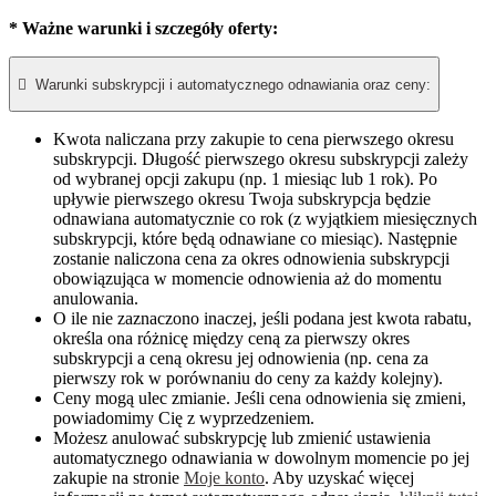
* Ważne warunki i szczegóły oferty:

Warunki subskrypcji i automatycznego odnawiania oraz ceny:
Kwota naliczana przy zakupie to cena pierwszego okresu
subskrypcji. Długość pierwszego okresu subskrypcji zależy
od wybranej opcji zakupu (np. 1 miesiąc lub 1 rok). Po
upływie pierwszego okresu Twoja subskrypcja będzie
odnawiana automatycznie co rok (z wyjątkiem miesięcznych
subskrypcji, które będą odnawiane co miesiąc). Następnie
zostanie naliczona cena za okres odnowienia subskrypcji
obowiązująca w momencie odnowienia aż do momentu
anulowania.​
O ile nie zaznaczono inaczej, jeśli podana jest kwota rabatu,
określa ona różnicę między ceną za pierwszy okres
subskrypcji a ceną okresu jej odnowienia (np. cena za
pierwszy rok w porównaniu do ceny za każdy kolejny).
Ceny mogą ulec zmianie. Jeśli cena odnowienia się zmieni,
powiadomimy Cię z wyprzedzeniem.
Możesz anulować subskrypcję lub zmienić ustawienia
automatycznego odnawiania w dowolnym momencie po jej
zakupie na stronie
Moje konto
. Aby uzyskać więcej