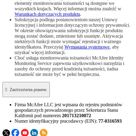
elementy monitorowania tożsamości są dostępne we
wszystkich krajach. Więcej informacji można znaleźć w
Warunkach dotyczących produktu
.
Subskrypcja podlega postanowieniom naszej Umowy
licencyjnej i informacjom dotyczącym ochrony prywatności.
W okresie obowiązywania subskrypcji funkcje produktu
mogą zostać dodane, zmienione lub usunięte. Aktywacja
niektórych funkcji może wymagać rejestracji i ważnego
identyfikatora. Przeczytaj
Wymagania systemowe
, aby
uzyskać więcej informacji.
Choć usługa monitorowania tożsamości McAfee Identity
Monitoring Service zapewnia użytkownikowi narzędzia i
zasoby do ochrony przed kradzieżą tożsamości, żadna
tożsamość nie może być w pełni bezpieczna.

Zastrzeżenia prawne:​
Firma McAfee LLC jest wpisana do rejestru podmiotów
gospodarczych prowadzonego przez Sekretarza Stanu
Kalifornii pod numerem
201713210072
Numer identyfikacyjny pracodawcy (EIN):
77-0316593