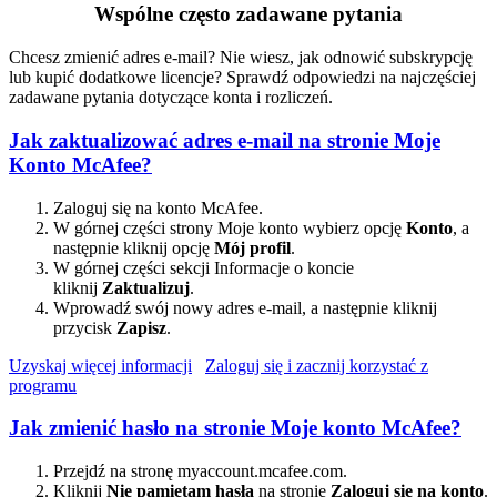
Wspólne często zadawane pytania
Chcesz zmienić adres e-mail? Nie wiesz, jak odnowić subskrypcję
lub kupić dodatkowe licencje? Sprawdź odpowiedzi na najczęściej
zadawane pytania dotyczące konta i rozliczeń.
Jak zaktualizować adres e-mail na stronie Moje
Konto McAfee?
Zaloguj się na konto McAfee.
W górnej części strony Moje konto wybierz opcję
Konto
, a
następnie kliknij opcję
Mój profil
.
W górnej części sekcji Informacje o koncie
kliknij
Zaktualizuj
.
Wprowadź swój nowy adres e-mail, a następnie kliknij
przycisk
Zapisz
.
Uzyskaj więcej informacji
Zaloguj się i zacznij korzystać z
programu
Jak zmienić hasło na stronie Moje konto McAfee?
Przejdź na stronę myaccount.mcafee.com.
Kliknij
Nie pamiętam hasła
na stronie
Zaloguj się na konto
.