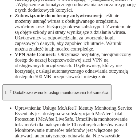
.Wyłączenie automatycznego odnawiania oznacza rezygnację
z tych dodatkowych korzyści.
Zobowiązanie do ochrony antywirusowej:
Jeśli nie
możemy usunąć wirusa z obsługiwanego urządzenia,
zwrócimy koszt bieżącego okresu subskrypcji. Zwrotem nie
są objęte szkody ani straty wynikające z działania wirusa.
Użytkownicy są odpowiedzialni za tworzenie kopii
zapasowych danych, aby zapobiec ich utracie. Warunki
można znaleźć tutaj:
mcafee.com/pledge
.
VPN Safe Connect:
Otrzymasz bezpłatny, nieograniczony
dostęp do naszej bezprzewodowej sieci VPN na
obsługiwanych urządzeniach. Użytkownicy, którzy nie
korzystają z usługi automatycznego odnawiania otrzymają
dostęp do 500 MB przepustowości miesięcznie.
‡

Dodatkowe warunki usługi monitorowania tożsamości:
Uprawnienia: Usługa McAfee® Identity Monitoring Service
Essentials jest dostępna w subskrypcjach McAfee Total
Protection i McAfee LiveSafe. Umożliwia monitorowanie
tożsamości dla maksymalnie 10 osobnych adresów e-mail.
Monitorowanie numerów telefonów jest włączone po
aktywacji automatycznego odnawiania. Nie wszystkie