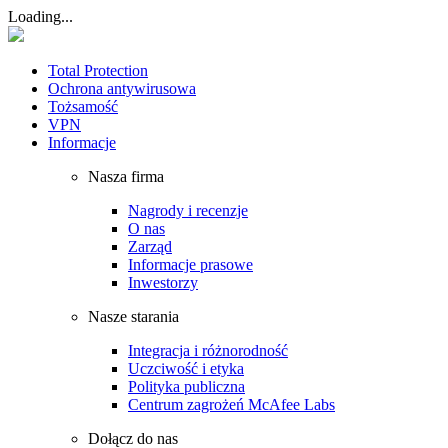
Loading...
Total Protection
Ochrona antywirusowa
Tożsamość
VPN
Informacje
Nasza firma
Nagrody i recenzje
O nas
Zarząd
Informacje prasowe
Inwestorzy
Nasze starania
Integracja i różnorodność
Uczciwość i etyka
Polityka publiczna
Centrum zagrożeń McAfee Labs
Dołącz do nas