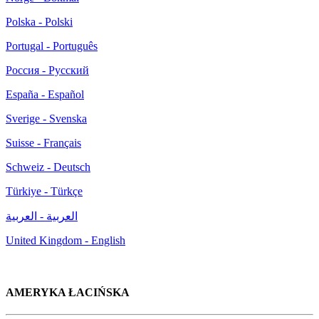
Polska - Polski
Portugal - Português
Россия - Русский
España - Español
Sverige - Svenska
Suisse - Français
Schweiz - Deutsch
Türkiye - Türkçe
العربية - العربية
United Kingdom - English
AMERYKA ŁACIŃSKA