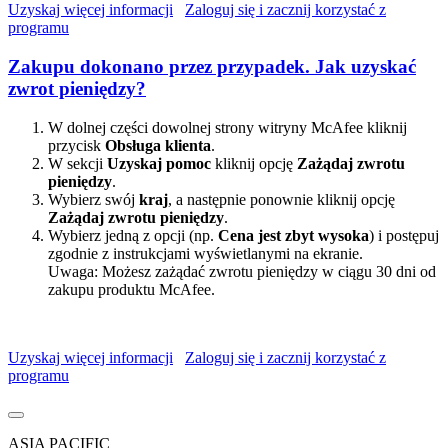
Uzyskaj więcej informacji
Zaloguj się i zacznij korzystać z
programu
Zakupu dokonano przez przypadek. Jak uzyskać
zwrot pieniędzy?
W dolnej części dowolnej strony witryny McAfee kliknij
przycisk
Obsługa klienta
.
W sekcji
Uzyskaj pomoc
kliknij opcję
Zażądaj zwrotu
pieniędzy
.
Wybierz swój
kraj
, a następnie ponownie kliknij opcję
Zażądaj zwrotu pieniędzy
.
Wybierz jedną z opcji (np.
Cena jest zbyt wysoka
) i postępuj
zgodnie z instrukcjami wyświetlanymi na ekranie.
Uwaga: Możesz zażądać zwrotu pieniędzy w ciągu 30 dni od
zakupu produktu McAfee.
Uzyskaj więcej informacji
Zaloguj się i zacznij korzystać z
programu
ASIA PACIFIC