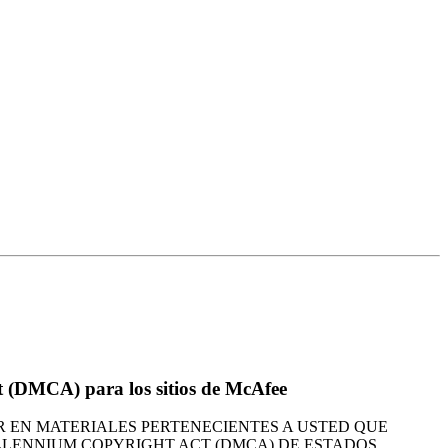
ct (DMCA) para los sitios de McAfee
R EN MATERIALES PERTENECIENTES A USTED QUE
ILLENNIUM COPYRIGHT ACT (DMCA) DE ESTADOS