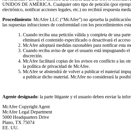
UNIDOS DE AMÉRICA. Cualquier otro tipo de petición (por ejemplo, pa
electrónico, notificar acciones legales, etc.) no recibirá respuesta medi
Procedimiento
: McAfee LLC (“McAfee”) no aprueba la publicación en
las supuestas infracciones de conformidad con los procedimientos est
Cuando reciba una petición válida y completa de una parte 
eliminará el contenido especificado o desactivará el acceso 
McAfee adoptará medidas razonables para notificar esta med
Cuando reciba aviso de que el usuario está impugnando el 
discreción.
McAfee facilitará copias de los avisos en conflicto a las ot
la política de privacidad de McAfee.
McAfee se abstendrá de volver a publicar el material impugn
a publicar dicho material. McAfee no considerará la posibil
Agente designado
: la parte litigante y el usuario deben enviar la in
McAfee Copyright Agent
McAfee Legal Department
5000 Headquarters Drive
Plano, TX 75074
EE. UU.