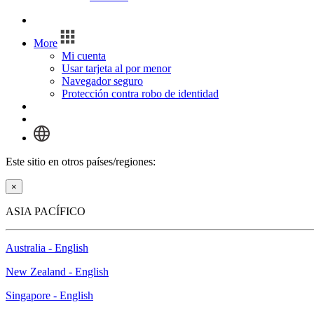
Inicio de sesión
More
Mi cuenta
Usar tarjeta al por menor
Navegador seguro
Protección contra robo de identidad
Inicio de sesión
Este sitio en otros países/regiones:
×
ASIA PACÍFICO
Australia - English
New Zealand - English
Singapore - English