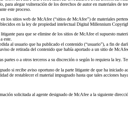
ra alegar vulneración de los derechos de autor en materiales de terce
ante este proceso.
 los sitios web de McAfee (“sitios de McAfee”) de materiales perteneci
ablecidos en la ley de propiedad intelectual Digital Millennium Copyr
litigante para que se elimine de los sitios de McAfee el supuesto materi
a este.
ida al usuario que ha publicado el contenido (“usuario”), a fin de darl
aviso de retirada del contenido que había aportado a un sitio de McAfe
ras partes o a otros terceros a su discreción o según lo requiera la ley. 
ado si recibe aviso oportuno de la parte litigante de que ha iniciado ac
idad de restablecer el material impugnado hasta que tales acciones hayan
formación solicitada al agente designado de McAfee a la siguiente direcci