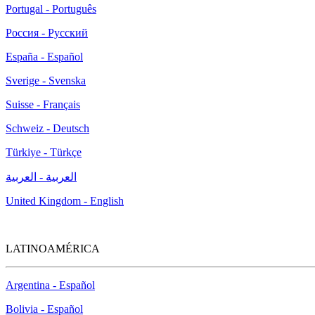
Portugal - Português
Россия - Русский
España - Español
Sverige - Svenska
Suisse - Français
Schweiz - Deutsch
Türkiye - Türkçe
العربية - العربية
United Kingdom - English
LATINOAMÉRICA
Argentina - Español
Bolivia - Español