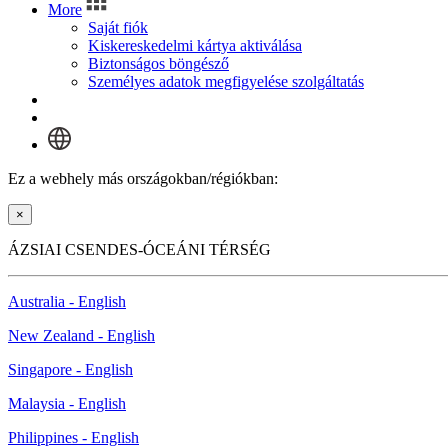
More
Saját fiók
Kiskereskedelmi kártya aktiválása
Biztonságos böngésző
Személyes adatok megfigyelése szolgáltatás
Bejelentkezés
Ez a webhely más országokban/régiókban:
×
ÁZSIAI CSENDES-ÓCEÁNI TÉRSÉG
Australia - English
New Zealand - English
Singapore - English
Malaysia - English
Philippines - English