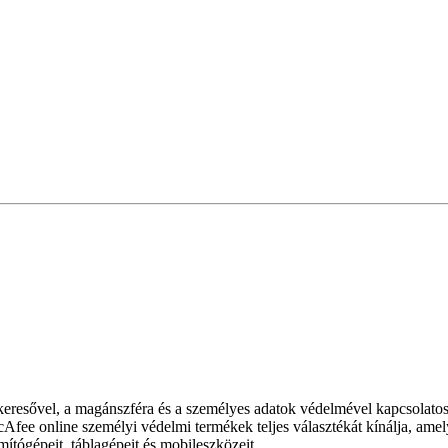
skeresővel, a magánszféra és a személyes adatok védelmével kapcsolato
fee online személyi védelmi termékek teljes választékát kínálja, amel
tógépeit, táblagépeit és mobileszközeit.