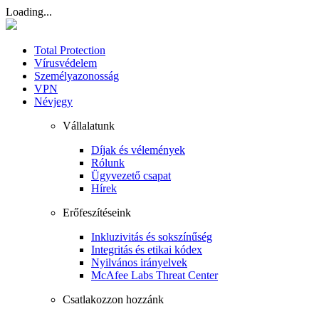
Loading...
Total Protection
Vírusvédelem
Személyazonosság
VPN
Névjegy
Vállalatunk
Díjak és vélemények
Rólunk
Ügyvezető csapat
Hírek
Erőfeszítéseink
Inkluzivitás és sokszínűség
Integritás és etikai kódex
Nyilvános irányelvek
McAfee Labs Threat Center
Csatlakozzon hozzánk