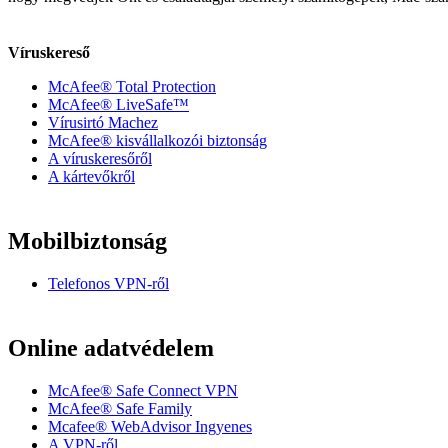
Víruskereső
McAfee® Total Protection
McAfee® LiveSafe™
Vírusirtó Machez
McAfee® kisvállalkozói biztonság
A víruskeresőről
A kártevőkről
Mobilbiztonság
Telefonos VPN-ről
Online adatvédelem
McAfee® Safe Connect VPN
McAfee® Safe Family
Mcafee® WebAdvisor Ingyenes
A VPN-ről