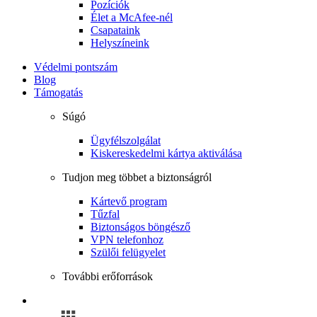
Pozíciók
Élet a McAfee-nél
Csapataink
Helyszíneink
Védelmi pontszám
Blog
Támogatás
Súgó
Ügyfélszolgálat
Kiskereskedelmi kártya aktiválása
Tudjon meg többet a biztonságról
Kártevő program
Tűzfal
Biztonságos böngésző
VPN telefonhoz
Szülői felügyelet
További erőforrások
Bejelentkezés