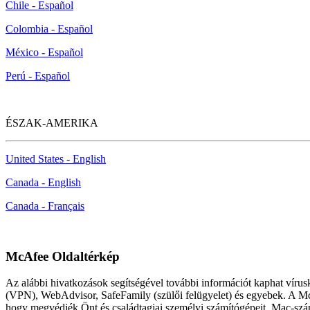
Chile - Español
Colombia - Español
México - Español
Perú - Español
ÉSZAK-AMERIKA
United States - English
Canada - English
Canada - Français
McAfee Oldaltérkép
Az alábbi hivatkozások segítségével további információt kaphat víru
(VPN), WebAdvisor, SafeFamily (szülői felügyelet) és egyebek. A McA
hogy megvédjék Önt és családtagjai személyi számítógépeit, Mac-számí