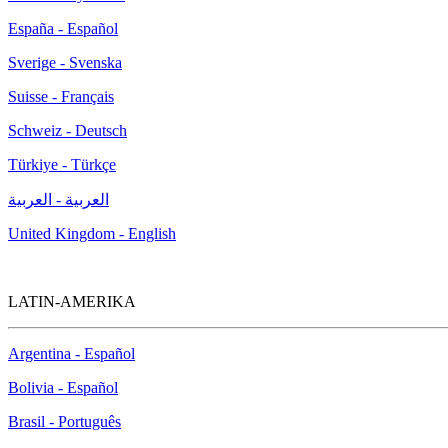
España - Español
Sverige - Svenska
Suisse - Français
Schweiz - Deutsch
Türkiye - Türkçe
العربية - العربية
United Kingdom - English
LATIN-AMERIKA
Argentina - Español
Bolivia - Español
Brasil - Português