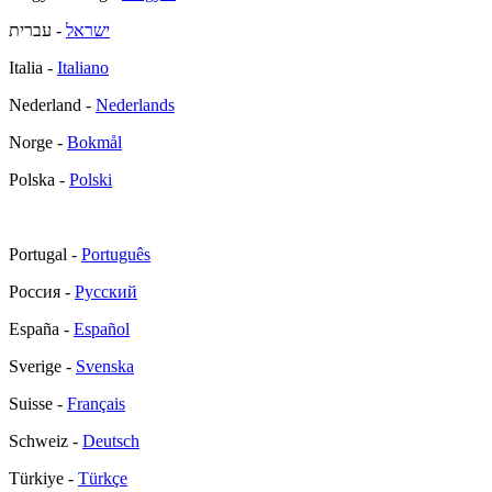
ישראל
- עברית
Italia -
Italiano
Nederland -
Nederlands
Norge -
Bokmål
Polska -
Polski
Portugal -
Português
Россия -
Русский
España -
Español
Sverige -
Svenska
Suisse -
Français
Schweiz -
Deutsch
Türkiye -
Türkçe