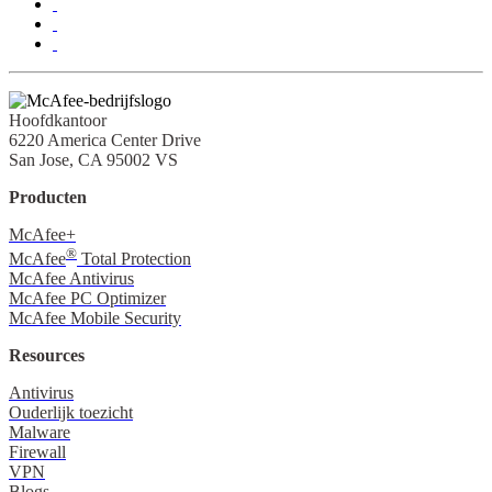
Hoofdkantoor
6220 America Center Drive
San Jose, CA 95002 VS
Producten
McAfee+
®
McAfee
Total Protection
McAfee Antivirus
McAfee PC Optimizer
McAfee Mobile Security
Resources
Antivirus
Ouderlijk toezicht
Malware
Firewall
VPN
Blogs