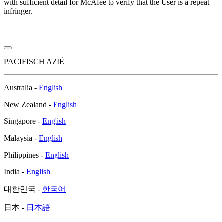
with sufficient detail for McAfee to verify that the User is a repeat
infringer.
PACIFISCH AZIË
Australia -
English
New Zealand -
English
Singapore -
English
Malaysia -
English
Philippines -
English
India -
English
대한민국 -
한국어
日本 -
日本語