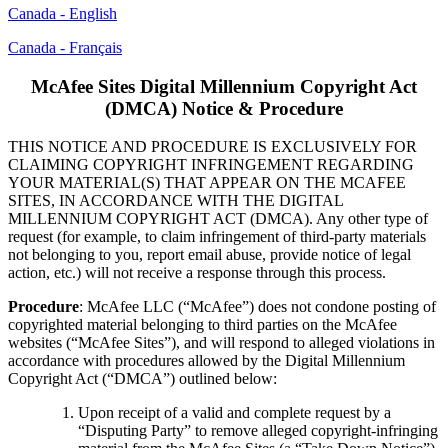
Canada - English
Canada - Français
McAfee Sites Digital Millennium Copyright Act
(DMCA) Notice & Procedure
THIS NOTICE AND PROCEDURE IS EXCLUSIVELY FOR
CLAIMING COPYRIGHT INFRINGEMENT REGARDING
YOUR MATERIAL(S) THAT APPEAR ON THE MCAFEE
SITES, IN ACCORDANCE WITH THE DIGITAL
MILLENNIUM COPYRIGHT ACT (DMCA). Any other type of
request (for example, to claim infringement of third-party materials
not belonging to you, report email abuse, provide notice of legal
action, etc.) will not receive a response through this process.
Procedure
: McAfee LLC (“McAfee”) does not condone posting of
copyrighted material belonging to third parties on the McAfee
websites (“McAfee Sites”), and will respond to alleged violations in
accordance with procedures allowed by the Digital Millennium
Copyright Act (“DMCA”) outlined below:
Upon receipt of a valid and complete request by a
“Disputing Party” to remove alleged copyright-infringing