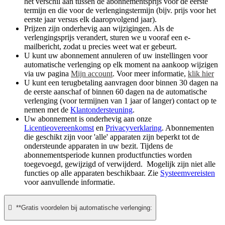
het verschil aan tussen de abonnementsprijs voor de eerste
termijn en die voor de verlengingstermijn (bijv. prijs voor het
eerste jaar versus elk daaropvolgend jaar).
Prijzen zijn onderhevig aan wijzigingen. Als de
verlengingsprijs verandert, sturen we u vooraf een e-
mailbericht, zodat u precies weet wat er gebeurt.
U kunt uw abonnement annuleren of uw instellingen voor
automatische verlenging op elk moment na aankoop wijzigen
via uw pagina
Mijn account
. Voor meer informatie,
klik hier
U kunt een terugbetaling aanvragen door binnen 30 dagen na
de eerste aanschaf of binnen 60 dagen na de automatische
verlenging (voor termijnen van 1 jaar of langer) contact op te
nemen met de
Klantondersteuning
.
Uw abonnement is onderhevig aan onze
Licentieovereenkomst
en
Privacyverklaring
. Abonnementen
die geschikt zijn voor 'alle' apparaten zijn beperkt tot de
ondersteunde apparaten in uw bezit. Tijdens de
abonnementsperiode kunnen productfuncties worden
toegevoegd, gewijzigd of verwijderd. Mogelijk zijn niet alle
functies op alle apparaten beschikbaar. Zie
Systeemvereisten
voor aanvullende informatie.

**Gratis voordelen bij automatische verlenging: