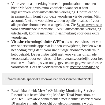
Voor veel in aanmerking komende productabonnementen
biedt McAfee gratis extra voordelen wanneer u bent
ingeschreven voor automatische verlenging. Controleer of u
in aanmerking komt voor deze voordelen via de pagina
Mijn
account
. Niet alle voordelen worden op alle locaties of voor
alle productabonnementen aangeboden. Zie
Systeemvereisten
voor aanvullende informatie. Als u automatische verlenging
uitschakelt, komt u niet meer in aanmerking voor deze extra
voordelen.
Virusbeschermingsbelofte (VPP):
als we een virus niet van
uw ondersteunde apparaat kunnen verwijderen, betalen we u
het bedrag terug dat u voor uw huidige abonnementstermijn
hebt betaald. De restitutie geldt niet voor verlies of schade
veroorzaakt door een virus. U bent verantwoordelijk voor het
maken van back-ups van uw gegevens om gegevensverlies te
voorkomen. Lees de voorwaarden hier:
mcafee.com/pledge
.
‡

Aanvullende specifieke voorwaarden voor identiteitstoezicht:
Beschikbaarheid: McAfee® Identity Monitoring Service
Essentials is beschikbaar bij McAfee Total Protection- en
McAfee LiveSafe-abonnementen met identiteitstoezicht voor
10 unieke e-mails. Toezicht op telefoonnummers wordt