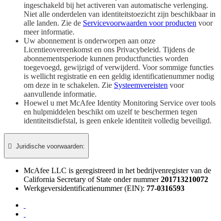
ingeschakeld bij het activeren van automatische verlenging.
Niet alle onderdelen van identiteitstoezicht zijn beschikbaar in
alle landen. Zie de
Servicevoorwaarden voor producten
voor
meer informatie.
Uw abonnement is onderworpen aan onze
Licentieovereenkomst en ons Privacybeleid. Tijdens de
abonnementsperiode kunnen productfuncties worden
toegevoegd, gewijzigd of verwijderd. Voor sommige functies
is wellicht registratie en een geldig identificatienummer nodig
om deze in te schakelen. Zie
Systeemvereisten
voor
aanvullende informatie.
Hoewel u met McAfee Identity Monitoring Service over tools
en hulpmiddelen beschikt om uzelf te beschermen tegen
identiteitsdiefstal, is geen enkele identiteit volledig beveiligd.

Juridische voorwaarden:​
McAfee LLC is geregistreerd in het bedrijvenregister van de
California Secretary of State onder nummer
201713210072
Werkgeversidentificatienummer (EIN):
77-0316593