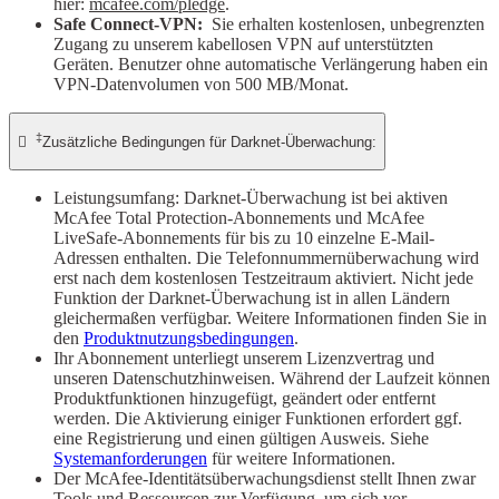
hier:
mcafee.com/pledge
.
Safe Connect-VPN:
Sie erhalten kostenlosen, unbegrenzten
Zugang zu unserem kabellosen VPN auf unterstützten
Geräten. Benutzer ohne automatische Verlängerung haben ein
VPN-Datenvolumen von 500 MB/Monat.
‡

Zusätzliche Bedingungen für Darknet-Überwachung:
Leistungsumfang: Darknet-Überwachung ist bei aktiven
McAfee Total Protection-Abonnements und McAfee
LiveSafe-Abonnements für bis zu 10 einzelne E-Mail-
Adressen enthalten. Die Telefonnummernüberwachung wird
erst nach dem kostenlosen Testzeitraum aktiviert. Nicht jede
Funktion der Darknet-Überwachung ist in allen Ländern
gleichermaßen verfügbar. Weitere Informationen finden Sie in
den
Produktnutzungsbedingungen
.
Ihr Abonnement unterliegt unserem Lizenzvertrag und
unseren Datenschutzhinweisen. Während der Laufzeit können
Produktfunktionen hinzugefügt, geändert oder entfernt
werden. Die Aktivierung einiger Funktionen erfordert ggf.
eine Registrierung und einen gültigen Ausweis. Siehe
Systemanforderungen
für weitere Informationen.
Der McAfee-Identitätsüberwachungsdienst stellt Ihnen zwar
Tools und Ressourcen zur Verfügung, um sich vor