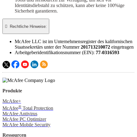
Identitätsdiebstahl zu schützen, kann aber keine 100%ige
Sicherheit garantieren.

Rechtliche Hinweise:​
McAfee LLC ist im Unternehmensregister des kalifornischen
Staatssekretärs unter der Nummer
201713210072
​ eingetragen
Arbeitgeberidentifikationsnummer (EIN):
77-0316593
Produkte
McAfee+
®
McAfee
Total Protection
McAfee Antivirus
McAfee PC Optimizer
McAfee Mobile Security
Ressourcen