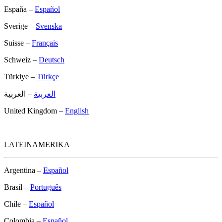
España –
Español
Sverige –
Svenska
Suisse –
Français
Schweiz –
Deutsch
Türkiye –
Türkçe
العربية
– العربية
United Kingdom –
English
LATEINAMERIKA
Argentina –
Español
Brasil –
Português
Chile –
Español
Colombia –
Español