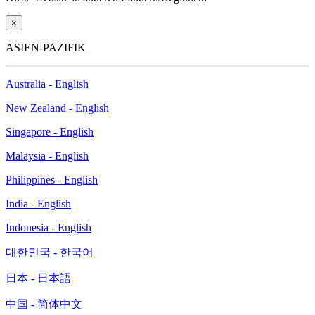
×
ASIEN-PAZIFIK
Australia - English
New Zealand - English
Singapore - English
Malaysia - English
Philippines - English
India - English
Indonesia - English
대한민국 - 한국어
日本 - 日本語
中国 - 简体中文