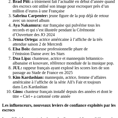
Brad Pitt:
a tristement fait l’actualité en début d’année quand
des escrocs ont utilisé son image pour escroquer près d’un
million d’euros à une Française
Sabrina Carpenter:
jeune figure de la pop déjà de retour
avec un nouvel album
Aya Nakamura:
star française qui pulvérise tous les
records et qui s’est illustrée pendant la Cérémonie
d’Ouverture des JO 2024
Jenna Ortega:
actrice américaine à l’affiche de la très
attendue saison 2 de Mercredi
Elsa Bois:
danseuse professionnelle phare de
l’émission Danse avec les Stars
Dua Lipa:
chanteuse, actrice et mannequin britannico-
albanaise et kosovare, référence mondiale de la musique pop.
JUL:
rappeur français ayant explosé les scores lors de son
passage au Stade de France en 2025
Kim Kardashian:
mannequin, actrice, femme d’affaires
américaine à l’affiche de la série All’s Fair et toujours
dans Les Kardashian
Gims:
chanteur français installé depuis des années et dont le
titre « Ciel » a cartonné cette année
Les influenceurs, nouveaux leviers de confiance exploités par les
escrocs