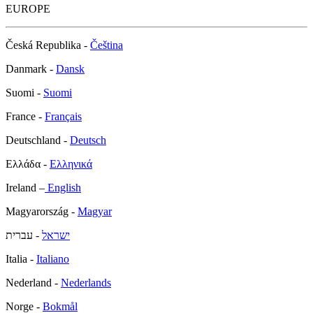
EUROPE
Česká Republika -
Čeština
Danmark -
Dansk
Suomi -
Suomi
France -
Français
Deutschland -
Deutsch
Ελλάδα -
Ελληνικά
Ireland –
English
Magyarország -
Magyar
ישראל
- עברית
Italia -
Italiano
Nederland -
Nederlands
Norge -
Bokmål