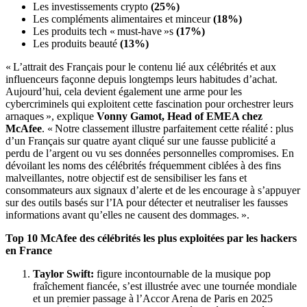
Les investissements crypto
(25%)
Les compléments alimentaires et minceur
(18%)
Les produits tech « must-have »s
(17%)
Les produits beauté
(13%)
« L’attrait des Français pour le contenu lié aux célébrités et aux
influenceurs façonne depuis longtemps leurs habitudes d’achat.
Aujourd’hui, cela devient également une arme pour les
cybercriminels qui exploitent cette fascination pour orchestrer leurs
arnaques », explique
Vonny Gamot, Head of EMEA chez
McAfee
. « Notre classement illustre parfaitement cette réalité : plus
d’un Français sur quatre ayant cliqué sur une fausse publicité a
perdu de l’argent ou vu ses données personnelles compromises. En
dévoilant les noms des célébrités fréquemment ciblées à des fins
malveillantes, notre objectif est de sensibiliser les fans et
consommateurs aux signaux d’alerte et de les encourage à s’appuyer
sur des outils basés sur l’IA pour détecter et neutraliser les fausses
informations avant qu’elles ne causent des dommages. ».
Top 10 McAfee des célébrités les plus exploitées par les hackers
en France
Taylor Swift:
figure incontournable de la musique pop
fraîchement fiancée, s’est illustrée avec une tournée mondiale
et un premier passage à l’Accor Arena de Paris en 2025