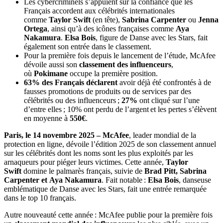
Les cybercriminels s’appuient sur la confiance que les
Français accordent aux célébrités internationales
comme
Taylor Swift
(en tête),
Sabrina Carpenter
ou
Jenna
Ortega
, ainsi qu’à des icônes françaises comme
Aya
Nakamura
.
Elsa Bois
, figure de Danse avec les Stars, fait
également son entrée dans le classement.
Pour la première fois depuis le lancement de l’étude, McAfee
dévoile aussi son
classement des influenceurs
,
où
Pokimane
occupe la première position.
63% des Français déclarent
avoir déjà été confrontés à de
fausses promotions de produits ou de services par des
célébrités ou des influenceurs ;
27%
ont cliqué sur l’une
d’entre elles ; 10% ont perdu de l’argent et les pertes s’élèvent
en moyenne à
550€
.
Paris, le 14 novembre 2025 – McAfee
, leader mondial de la
protection en ligne, dévoile l’édition 2025 de son classement annuel
sur les célébrités dont les noms sont les plus exploités par les
arnaqueurs pour piéger leurs victimes. Cette année,
Taylor
Swift
domine le palmarès français, suivie de
Brad Pitt, Sabrina
Carpenter et Aya Nakamura
. Fait notable :
Elsa Bois
, danseuse
emblématique de Danse avec les Stars, fait une entrée remarquée
dans le top 10 français.
Autre nouveauté cette année : McAfee publie pour la première fois