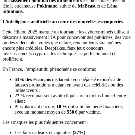
un
classement mondial des influenceurs
les plus ciblés, avec un
tête la streameuse
Pokimane
, suivie de
MrBeast
et de
Léna
Situations
.
L’intelligence artificielle au cœur des nouvelles escroqueries
Cette édition 2025 marque un tournant : les cybercriminels utilisent
désormais massivement l’IA pour concevoir des publicités, des voix
ou des vidéos plus vraies que nature, rendant leurs stratagèmes
encore plus crédibles. Deepfakes, faux jeux concours,
investissements crypto… les techniques se perfectionnent et
prolifèrent.
En France, l’ampleur du phénomène se confirme:
63% des Français
déclarent avoir déjà été exposés à de
fausses promotions mettant en avant des célébrités ou des
influenceurs ;
27 %
reconnaissent avoir cliqué sur au moins l’une d’entre
elles ;
Plus alarmant encore,
10 %
ont subi une perte financière,
avec un montant moyen de
550 €
par victime.
Les arnaques les plus fréquentes concernent :
Les faux cadeaux et cagnottes
(27%)