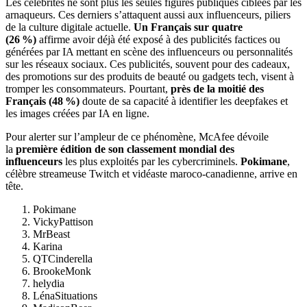
Les célébrités ne sont plus les seules figures publiques ciblées par les
arnaqueurs. Ces derniers s’attaquent aussi aux influenceurs, piliers
de la culture digitale actuelle.
Un Français sur quatre
(26 %)
affirme avoir déjà été exposé à des publicités factices ou
générées par IA mettant en scène des influenceurs ou personnalités
sur les réseaux sociaux. Ces publicités, souvent pour des cadeaux,
des promotions sur des produits de beauté ou gadgets tech, visent à
tromper les consommateurs. Pourtant,
près de la moitié des
Français (48 %)
doute de sa capacité à identifier les deepfakes et
les images créées par IA en ligne.
Pour alerter sur l’ampleur de ce phénomène, McAfee dévoile
la
première édition de son classement mondial des
influenceurs
les plus exploités par les cybercriminels.
Pokimane
,
célèbre streameuse Twitch et vidéaste maroco-canadienne, arrive en
tête.
Pokimane
VickyPattison
MrBeast
Karina
QTCinderella
BrookeMonk
helydia
LénaSituations