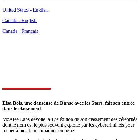
United States - English
Canada - English
Canada - Français
Classement 2025 McAfee des célébrités et des
influenceurs dont l’image est la plus exploitée par les
hackers
Elsa Bois, une danseuse de Danse avec les Stars, fait son entrée
dans le classement
McAfee Labs dévoile la 17e édition de son classement des célébrités
dont le nom est le plus souvent exploité par les cybercriminels pour
mener à bien leurs arnaques en ligne.