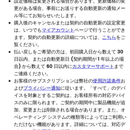
設定価格は変更される場合があります。更新価格の変
更がある場合、事前にお送りする自動更新の通知メー
ル等にてお知らせいたします。
購入後のキャンセルまたは契約の自動更新の設定変更
は、いつでも
マイアカウント
ページで行うことができ
ます。契約の自動更新の詳細については、
こちら
をご
覧ください。
払い戻しをご希望の方は、初回購入日から数えて 30
日以内、または自動更新日 (契約期間が 1 年以上の場
合) から数えて 60 日以内に
カスタマーサポート
まで
ご連絡ください。
お客様のサブスクリプションは弊社の
使用許諾条件
お
よび
プライバシー通知
に従います。「すべて」のデバ
イスを対象とするご契約は、お客様所有の対応デバイ
スのみに限られます。ご契約の期間中に製品機能が追
加、変更または削除される場合があります。また、オ
ペレーティング システムの種類等によってはご利用い
ただけない機能があります。詳細については、対応デ