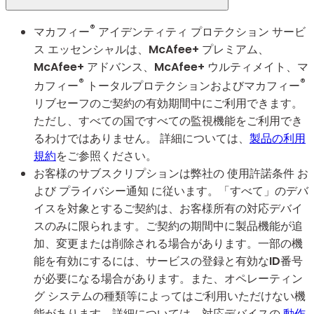
®
マカフィー
アイデンティティ プロテクション サービ
ス エッセンシャルは、McAfee+ プレミアム、
McAfee+ アドバンス、McAfee+ ウルティメイト、マ
®
®
カフィー
トータルプロテクションおよびマカフィー
リブセーフのご契約の有効期間中にご利用できます。
ただし、すべての国ですべての監視機能をご利用でき
るわけではありません。 詳細については、
製品の利用
規約
をご参照ください。
お客様のサブスクリプションは弊社の 使用許諾条件 お
よび プライバシー通知 に従います。「すべて」のデバ
イスを対象とするご契約は、お客様所有の対応デバイ
スのみに限られます。ご契約の期間中に製品機能が追
加、変更または削除される場合があります。一部の機
能を有効にするには、サービスの登録と有効なID番号
が必要になる場合があります。また、オペレーティン
グ システムの種類等によってはご利用いただけない機
能があります。詳細については、対応デバイスの
動作