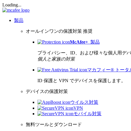
Loading...
製品
オールインワンの保護対策
推奨
McAfee
+
製品
プライバシー、ID、および様々な個人用デ
個人と家族の対策
マカフィー® トー
ID 保護と VPN でデバイスを保護します。
デバイスの保護対策
ウイルス対策
VPN
モバイル対策
無料ツールとダウンロード