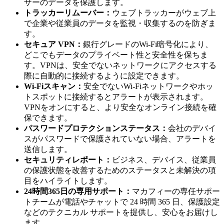
ザーのデータを保護します。
トラッカーリムーバー：
ウェブトラッカーがウェブ上
で企業や従業員のデータを監視・収集するのを防ぎま
す。
セキュア VPN：
銀行グレードのWi-Fi暗号化により、
どこでもデータのプライベート性と安全性を保ちま
す。VPNは、安全でないネットワークにアクセスする
際に自動的に接続するように設定できます。
Wi-Fiスキャン：
安全でないWi-Fiネットワークやホッ
トスポットに接続するとアラートが表示されます。
VPNをオンにすると、より安全なオンライン接続を確
保できます。
パスワードプロテクションステータス：
会社のデバイ
スがパスワードで保護されていない場合、アラートを
送信します。
セキュリティレポート：
ビジネス、デバイス、従業員
の保護状態を改善するためのステータスと未解決の項
目をハイライトします。
24時間365日の専用サポート：
マカフィーの専任サポー
トチームが電話やチャットで 24 時間 365 日、保護設定
などのテクニカル サポートを提供し、安心をお届けし
ます。