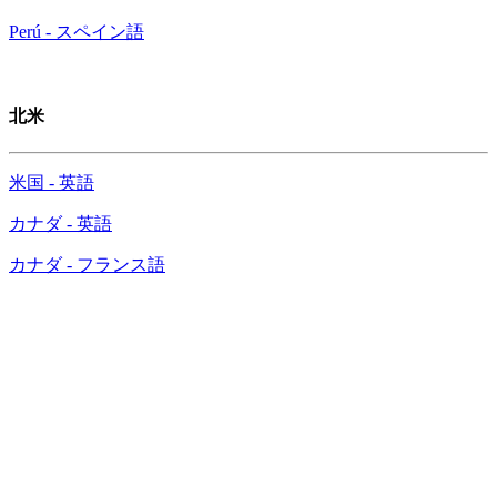
Perú - スペイン語
北米
米国 - 英語
カナダ - 英語
カナダ - フランス語
マカフィー、デル・テクノロジーズと共同で 中小
企業向けの新オンラインプロテクションソリュー
ション 「McAfee® Business Protection」の提供開
始を発表
～サイバー脅威や脆弱性を事前に把握～