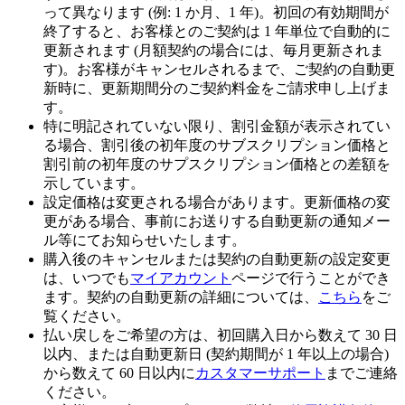
って異なります (例: 1 か月、1 年)。初回の有効期間が
終了すると、お客様とのご契約は 1 年単位で自動的に
更新されます (月額契約の場合には、毎月更新されま
す)。お客様がキャンセルされるまで、ご契約の自動更
新時に、更新期間分のご契約料金をご請求申し上げま
す。
特に明記されていない限り、割引金額が表示されてい
る場合、割引後の初年度のサブスクリプション価格と
割引前の初年度のサプスクリプション価格との差額を
示しています。
設定価格は変更される場合があります。更新価格の変
更がある場合、事前にお送りする自動更新の通知メー
ル等にてお知らせいたします。
購入後のキャンセルまたは契約の自動更新の設定変更
は、いつでも
マイアカウント
ページで行うことができ
ます。契約の自動更新の詳細については、
こちら
をご
覧ください。
払い戻しをご希望の方は、初回購入日から数えて 30 日
以内、または自動更新日 (契約期間が 1 年以上の場合)
から数えて 60 日以内に
カスタマーサポート
までご連絡
ください。