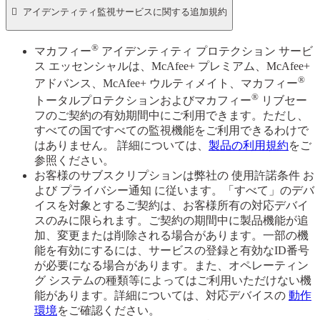

アイデンティティ監視サービスに関する追加規約
®
マカフィー
アイデンティティ プロテクション サービ
ス エッセンシャルは、McAfee+ プレミアム、McAfee+
®
アドバンス、McAfee+ ウルティメイト、マカフィー
®
トータルプロテクションおよびマカフィー
リブセー
フのご契約の有効期間中にご利用できます。ただし、
すべての国ですべての監視機能をご利用できるわけで
はありません。 詳細については、
製品の利用規約
をご
参照ください。
お客様のサブスクリプションは弊社の 使用許諾条件 お
よび プライバシー通知 に従います。「すべて」のデバ
イスを対象とするご契約は、お客様所有の対応デバイ
スのみに限られます。ご契約の期間中に製品機能が追
加、変更または削除される場合があります。一部の機
能を有効にするには、サービスの登録と有効なID番号
が必要になる場合があります。また、オペレーティン
グ システムの種類等によってはご利用いただけない機
能があります。詳細については、対応デバイスの
動作
環境
をご確認ください。