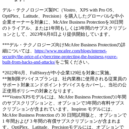
デル・テクノロジーズ製PC（Vostro、XPS with Pro OS、
OptiPlex、Latitude、Precision）を購入したグローバルな中小
企業オーナーを対象に、McAfee Business Protectionを30日間
のトライアル、または1年間もしくは3年間のサブスクリプシ
ョンとして、2023年6月8日より提供開始しています。
***デル・テクノロジーズ向けMcAfee Business Protectionの詳
細については、
https://www.mcafee.com/blogs/internet-
security/the-price-of-cybercrime-protecting-the-business-youve-
built-from-hacks-and-attacks/
をご覧ください。
*2022年6月、FullStoryが中小企業129社を対象に実施。
**無制限デバイスプランは、社内業務に使用される従業員の
サポート対象エンドポイントデバイスをカバーし、当社の公
正使用ポリシーの対象となります。
***Vostro/XPSモデルには、McAfee Business Protectionの1年間
のサブスクリプションと、オプションで3年間の有料サブス
クリプションが含まれています。Inspiron モデルには、
McAfee Business Protection の 30 日間試用版と、オプションで
1 年間および 3 年間の有償サブスクリプションが含まれま
す。OptiPlex、Latitude、Precisionモデルには、オプションで