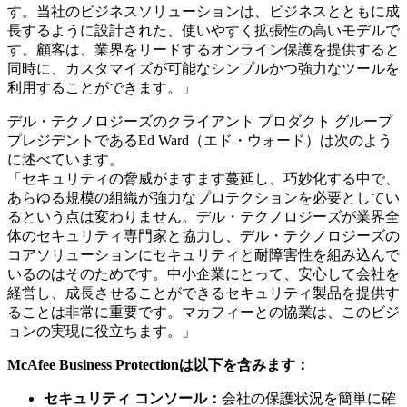
す。当社のビジネスソリューションは、ビジネスとともに成
長するように設計された、使いやすく拡張性の高いモデルで
す。顧客は、業界をリードするオンライン保護を提供すると
同時に、カスタマイズが可能なシンプルかつ強力なツールを
利用することができます。」
デル・テクノロジーズのクライアント プロダクト グループ
プレジデントであるEd Ward（エド・ウォード）は次のよう
に述べています。
「セキュリティの脅威がますます蔓延し、巧妙化する中で、
あらゆる規模の組織が強力なプロテクションを必要としてい
るという点は変わりません。デル・テクノロジーズが業界全
体のセキュリティ専門家と協力し、デル・テクノロジーズの
コアソリューションにセキュリティと耐障害性を組み込んで
いるのはそのためです。中小企業にとって、安心して会社を
経営し、成長させることができるセキュリティ製品を提供す
ることは非常に重要です。マカフィーとの協業は、このビジ
ョンの実現に役立ちます。」
McAfee Business Protectionは以下を含みます：
セキュリティ コンソール：
会社の保護状況を簡単に確