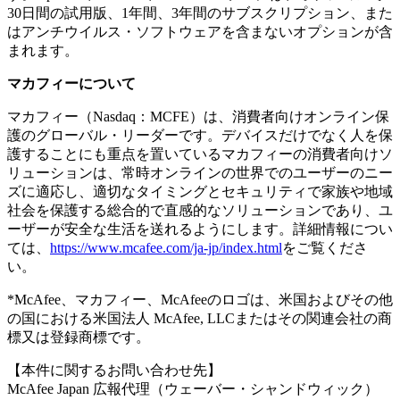
30日間の試用版、1年間、3年間のサブスクリプション、また
はアンチウイルス・ソフトウェアを含まないオプションが含
まれます。
マカフィーについて
マカフィー（Nasdaq：MCFE）は、消費者向けオンライン保
護のグローバル・リーダーです。デバイスだけでなく人を保
護することにも重点を置いているマカフィーの消費者向けソ
リューションは、常時オンラインの世界でのユーザーのニー
ズに適応し、適切なタイミングとセキュリティで家族や地域
社会を保護する総合的で直感的なソリューションであり、ユ
ーザーが安全な生活を送れるようにします。詳細情報につい
ては、
https://www.mcafee.com/ja-jp/index.html
をご覧くださ
い。
*McAfee、マカフィー、McAfeeのロゴは、米国およびその他
の国における米国法人 McAfee, LLCまたはその関連会社の商
標又は登録商標です。
【本件に関するお問い合わせ先】
McAfee Japan 広報代理（ウェーバー・シャンドウィック）