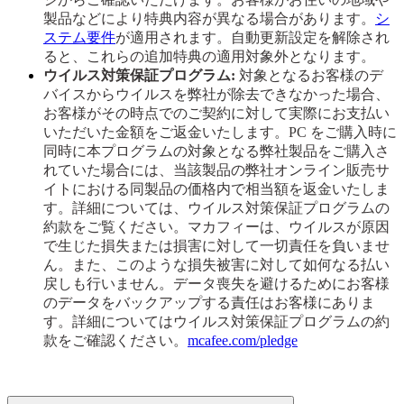
製品などにより特典内容が異なる場合があります。
シ
ステム要件
が適用されます。自動更新設定を解除され
ると、これらの追加特典の適用対象外となります。
ウイルス対策保証プログラム:
対象となるお客様のデ
バイスからウイルスを弊社が除去できなかった場合、
お客様がその時点でのご契約に対して実際にお支払い
いただいた金額をご返金いたします。PC をご購入時に
同時に本プログラムの対象となる弊社製品をご購入さ
れていた場合には、当該製品の弊社オンライン販売サ
イトにおける同製品の価格内で相当額を返金いたしま
す。詳細については、ウイルス対策保証プログラムの
約款をご覧ください。マカフィーは、ウイルスが原因
で生じた損失または損害に対して一切責任を負いませ
ん。また、このような損失被害に対して如何なる払い
戻しも行いません。データ喪失を避けるためにお客様
のデータをバックアップする責任はお客様にありま
す。詳細についてはウイルス対策保証プログラムの約
款をご確認ください。
mcafee.com/pledge