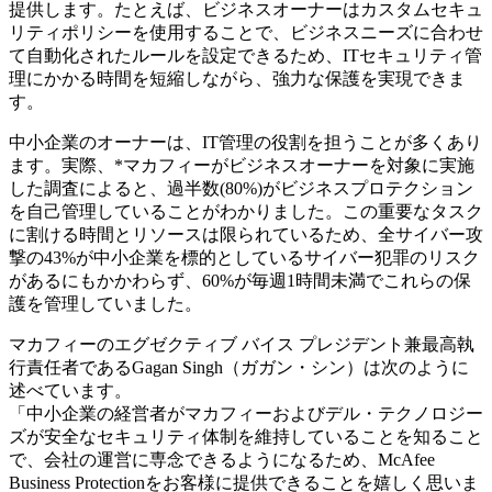
提供します。たとえば、ビジネスオーナーはカスタムセキュ
リティポリシーを使用することで、ビジネスニーズに合わせ
て自動化されたルールを設定できるため、ITセキュリティ管
理にかかる時間を短縮しながら、強力な保護を実現できま
す。
中小企業のオーナーは、IT管理の役割を担うことが多くあり
ます。実際、*マカフィーがビジネスオーナーを対象に実施
した調査によると、過半数(80%)がビジネスプロテクション
を自己管理していることがわかりました。この重要なタスク
に割ける時間とリソースは限られているため、全サイバー攻
撃の43%が中小企業を標的としているサイバー犯罪のリスク
があるにもかかわらず、60%が毎週1時間未満でこれらの保
護を管理していました。
マカフィーのエグゼクティブ バイス プレジデント兼最高執
行責任者であるGagan Singh（ガガン・シン）は次のように
述べています。
「中小企業の経営者がマカフィーおよびデル・テクノロジー
ズが安全なセキュリティ体制を維持していることを知ること
で、会社の運営に専念できるようになるため、McAfee
Business Protectionをお客様に提供できることを嬉しく思いま