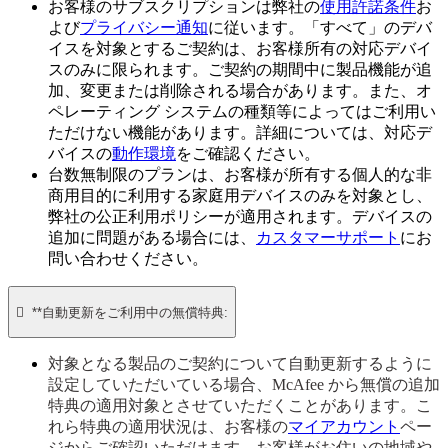
お客様のサブスクリプションは弊社の
使用許諾条件
お
よび
プライバシー通知
に従います。「すべて」のデバ
イスを対象とするご契約は、お客様所有の対応デバイ
スのみに限られます。ご契約の期間中に製品機能が追
加、変更または削除される場合があります。また、オ
ペレーティング システムの種類等によってはご利用い
ただけない機能があります。詳細については、対応デ
バイスの
動作環境
をご確認ください。
台数無制限のプランは、お客様が所有する個人的な非
商用目的に利用する家庭用デバイスのみを対象とし、
弊社の公正利用ポリシーが適用されます。デバイスの
追加に問題がある場合には、
カスタマーサポート
にお
問い合わせください。

**自動更新をご利用中の無償特典:
対象となる製品のご契約について自動更新するように
設定していただいている場合、McAfee から無償の追加
特典の適用対象とさせていただくことがあります。こ
れら特典の適用状況は、お客様の
マイアカウント
ペー
ジからご確認いただけます。お客様がお住いの地域や