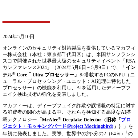
最大300%のパフォーマンス向上とプライバシー強化
2024年5月10日
オンラインのセキュリティ対策製品を提供しているマカフィ
ー株式会社（本社：東京都千代田区）は、米国サンフランシ
スコで開催された世界最大級のセキュリティイベント「RSA
カンファレンス2024」（2024年5月6日～5月9日）で、
「イン
®
™
テル
Core
Ultra プロセッサー」
を搭載するPCのNPU（ニ
ューラル・プロセッシング・ユニット：AI処理に特化した
プロセッサー）の機能を利用し、AIを活用したディープフ
ェイク検出技術の強化を発表しました。
マカフィーは、ディープフェイク詐欺や誤情報の特定に対す
る消費者の関心が高まる中、それらを検知する高度なAI搭
®
載テクノロジー
「McAfee
Deepfake Detector（旧称「
プロ
ジェクト・モッキングバード(Project Mockingbird)
」）」
を
1
年初に発表しました。実際、世界中の約3分の2（64％）
の