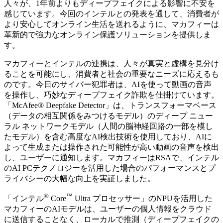
人々が、1年前よりもディープフェイクによる影響に不安を
感じています。今回のインテルとの発表を通して、消費者が
より安心してオンライン生活を送れるように、マカフィーは
革新的で強力なオンライン保護ソリューションを提供しま
す。
マカフィーとインテルの連携は、人々が真実と虚構を見分け
ることを可能にし、消費者と社会の重要なニーズに応えるも
のです。今日のサイバー犯罪者は、AIを使って動画の音声
を操作し、巧妙なディープフェイク詐欺を仕掛けています。
「McAfee® Deepfake Detector」は、トランスフォーマベース
（データの相互関係をみつけるモデル）のディープ ニュー
ラル ネットワークモデル（人間の脳神経回路の一部を模し
たモデル）を含む高度なAI検出技術を使用しており、AIに
よって生成または操作された可能性が高い動画の音声を検出
し、ユーザーに通知します。マカフィーはRSAで、インテル
のAI PCテクノロジーを活用した場合のパフォーマンスとプ
ライバシーの大幅な向上を実証しました。
®
™
「インテル
Core
Ultra プロセッサー」のNPUを活用した
マカフィーのAIモデルは、ユーザーの個人情報をクラウド
に送信することなく、ローカルで推測（ディープフェイクの