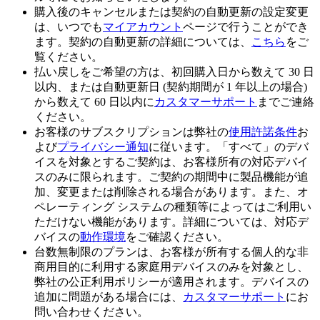
購入後のキャンセルまたは契約の自動更新の設定変更
は、いつでも
マイアカウント
ページで行うことができ
ます。契約の自動更新の詳細については、
こちら
をご
覧ください。
払い戻しをご希望の方は、初回購入日から数えて 30 日
以内、または自動更新日 (契約期間が 1 年以上の場合)
から数えて 60 日以内に
カスタマーサポート
までご連絡
ください。
お客様のサブスクリプションは弊社の
使用許諾条件
お
よび
プライバシー通知
に従います。「すべて」のデバ
イスを対象とするご契約は、お客様所有の対応デバイ
スのみに限られます。ご契約の期間中に製品機能が追
加、変更または削除される場合があります。また、オ
ペレーティング システムの種類等によってはご利用い
ただけない機能があります。詳細については、対応デ
バイスの
動作環境
をご確認ください。
台数無制限のプランは、お客様が所有する個人的な非
商用目的に利用する家庭用デバイスのみを対象とし、
弊社の公正利用ポリシーが適用されます。デバイスの
追加に問題がある場合には、
カスタマーサポート
にお
問い合わせください。