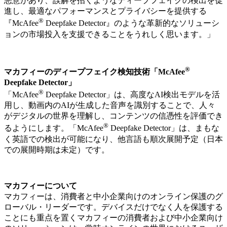
悪意があり、誤解を招くようなディープフェイクの検出を促
進し、最適なパフォーマンスとプライバシーを提供する
®
『McAfee
Deepfake Detector』のような革新的なソリューシ
ョンの市場投入を支援できることをうれしく思います。」
®
マカフィーのディープフェイク検知技術「McAfee
Deepfake Detector」
®
「McAfee
Deepfake Detector」は、高度なAI検出モデルを活
用し、動画内のAIが生成した音声を識別することで、人々
がデジタルの世界を理解し、コンテンツの信憑性を評価でき
®
るようにします。「McAfee
Deepfake Detector」は、まもな
く英語での検出が可能になり、他言語も順次展開予定（日本
での展開時期は未定）です。
マカフィーについて
マカフィーは、消費者と中小企業向けのオンライン保護のグ
ローバル・リーダーです。デバイスだけでなく人を保護する
ことにも重点を置くマカフィーの消費者および中小企業向け