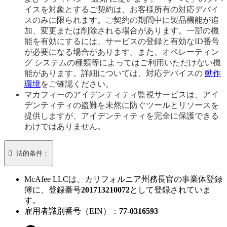
イスを対象とするご契約は、お客様所有の対応デバイ
スのみに限られます。ご契約の期間中に製品機能が追
加、変更または削除される場合があります。一部の機
能を有効にするには、サービスの登録と有効なID番号
が必要になる場合があります。また、オペレーティン
グ システムの種類等によってはご利用いただけない機
能があります。詳細については、対応デバイスの
動作
環境
をご確認ください。
マカフィーのアイデンティティ監視サービスは、アイ
デンティティの盗難を未然に防ぐツールとリソースを
提供しますが、アイデンティティを完全に保護できる
わけではありません。

法的条件：
McAfee LLCは、カリフォルニア州務長官の事業体登録
簿に、登録番号
201713210072
として登録されていま
す。​
雇用者識別番号（EIN）：
77-0316593