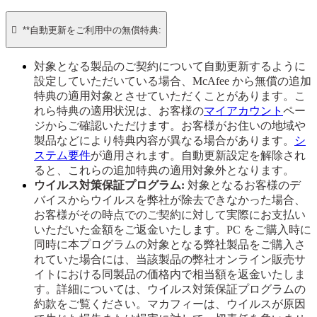

**自動更新をご利用中の無償特典:
対象となる製品のご契約について自動更新するように
設定していただいている場合、McAfee から無償の追加
特典の適用対象とさせていただくことがあります。こ
れら特典の適用状況は、お客様の
マイアカウント
ペー
ジからご確認いただけます。お客様がお住いの地域や
製品などにより特典内容が異なる場合があります。
シ
ステム要件
が適用されます。自動更新設定を解除され
ると、これらの追加特典の適用対象外となります。
ウイルス対策保証プログラム:
対象となるお客様のデ
バイスからウイルスを弊社が除去できなかった場合、
お客様がその時点でのご契約に対して実際にお支払い
いただいた金額をご返金いたします。PC をご購入時に
同時に本プログラムの対象となる弊社製品をご購入さ
れていた場合には、当該製品の弊社オンライン販売サ
イトにおける同製品の価格内で相当額を返金いたしま
す。詳細については、ウイルス対策保証プログラムの
約款をご覧ください。マカフィーは、ウイルスが原因