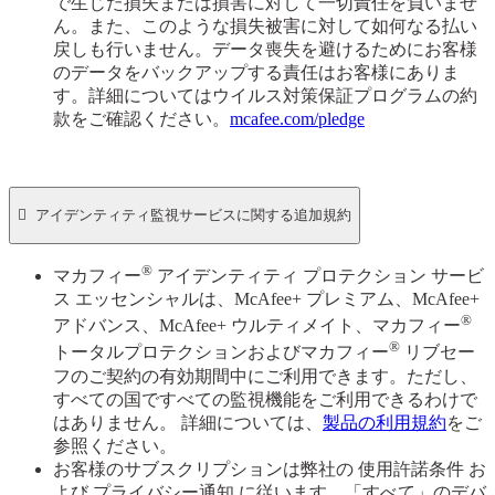
で生じた損失または損害に対して一切責任を負いませ
ん。また、このような損失被害に対して如何なる払い
戻しも行いません。データ喪失を避けるためにお客様
のデータをバックアップする責任はお客様にありま
す。詳細についてはウイルス対策保証プログラムの約
款をご確認ください。
mcafee.com/pledge

アイデンティティ監視サービスに関する追加規約
®
マカフィー
アイデンティティ プロテクション サービ
ス エッセンシャルは、McAfee+ プレミアム、McAfee+
®
アドバンス、McAfee+ ウルティメイト、マカフィー
®
トータルプロテクションおよびマカフィー
リブセー
フのご契約の有効期間中にご利用できます。ただし、
すべての国ですべての監視機能をご利用できるわけで
はありません。 詳細については、
製品の利用規約
をご
参照ください。
お客様のサブスクリプションは弊社の 使用許諾条件 お
よび プライバシー通知 に従います。「すべて」のデバ