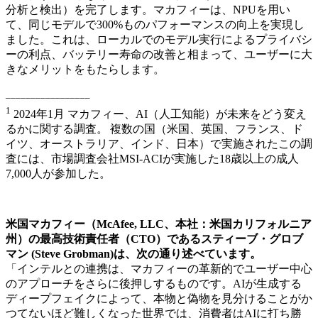
分析と検出）を完了します。マカフィーは、NPUを用い
て、同じモデルで300%ものパフォーマンスの向上を実現し
ました。これは、ローカルでのモデル実行によるプライバシ
ーの利点、バッテリー寿命の改善と相まって、ユーザーに大
きなメリットをもたらします。
_________________
1
2024年1月 マカフィー、AI（人工知能）が未来をどう変え
るかに関する調査。 複数の国（米国、英国、フランス、ド
イツ、オーストラリア、インド、日本）で実施されたこの調
査には、市場調査会社MSI-ACIが実施した18歳以上の成人
7,000人が参加した。
米国マカフィー（McAfee, LLC、本社：米国カリフォルニア
州）の最高技術責任者（CTO）であるスティーブ・グロブ
マン (Steve Grobman)は、次の通り述べています。
「インテルとの連携は、マカフィーの革新的でユーザー中心
のアプローチをさらに後押しするものです。AIが生成する
ディープフェイクによって、本物と偽物を見分けることがか
つてないほど難しくなった世界では、消費者はAIに打ち勝