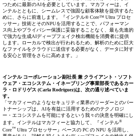
つために最新のAIを必要としています。マカフィーは、イ
ンテルとともに、シームレスで強固な顧客体験を提供するた
めに、さらに前進します。『インテル® Core™ Ultra プロセ
ッサー』技術とそのNPUを活用することで、パフォーマン
ス向上やプライバシー保護に妥協することなく、最も先進的
で強力な生成AIディープフェイク検出機能を消費者に提供
します。ローカルで検出が行われるため、解析のために巨大
なファイルをクラウドに送信する必要がなく、データに対す
る安心と管理をさらに高めます。」
インテル コーポレーション副社長 兼 クライアント・ソフト
ウェア・エコシステム・イネーブリング事業部長であるカー
ラ・ロドリゲス (Carla Rodríguez)は、次の通り述べていま
す。
「マカフィーのようなセキュリティ業界のリーダーとのパー
トナーシップは、AIを有益に活用するためのテクノロジ
ー・エコシステムを可能にするという我々の決意を明確にし
®
ます。インテルはマカフィーと協力して、『インテル
™
Core
Ultra プロセッサー』ベースの PC の NPU を活用し、