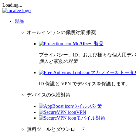
Loading...
製品
オールインワンの保護対策
推奨
McAfee
+
製品
プライバシー、ID、および様々な個人用デ
個人と家族の対策
マカフィー® トー
ID 保護と VPN でデバイスを保護します。
デバイスの保護対策
ウイルス対策
VPN
モバイル対策
無料ツールとダウンロード