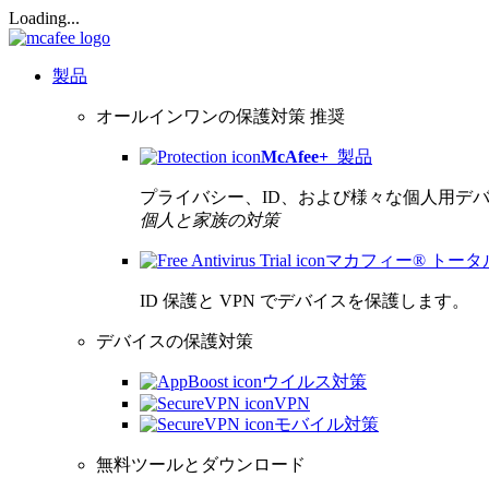
Loading...
製品
オールインワンの保護対策
推奨
McAfee
+
製品
プライバシー、ID、および様々な個人用デ
個人と家族の対策
マカフィー® トー
ID 保護と VPN でデバイスを保護します。
デバイスの保護対策
ウイルス対策
VPN
モバイル対策
無料ツールとダウンロード